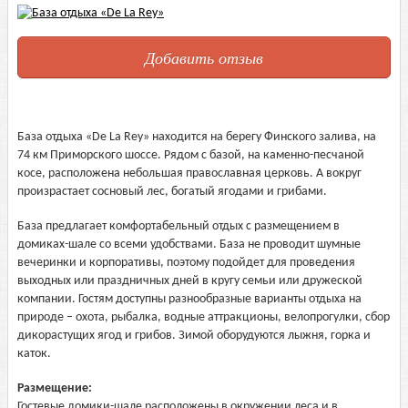
Добавить отзыв
База отдыха «De La Rey» находится на берегу Финского залива, на
74 км Приморского шоссе. Рядом с базой, на каменно-песчаной
косе, расположена небольшая православная церковь. А вокруг
произрастает сосновый лес, богатый ягодами и грибами.
База предлагает комфортабельный отдых с размещением в
домиках-шале со всеми удобствами. База не проводит шумные
вечеринки и корпоративы, поэтому подойдет для проведения
выходных или праздничных дней в кругу семьи или дружеской
компании. Гостям доступны разнообразные варианты отдыха на
природе – охота, рыбалка, водные аттракционы, велопрогулки, сбор
дикорастущих ягод и грибов. Зимой оборудуются лыжня, горка и
каток.
Размещение:
Гостевые домики-шале расположены в окружении леса и в