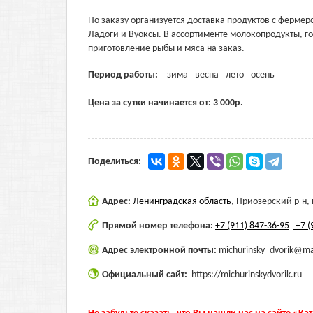
По заказу организуется доставка продуктов с ферме
Ладоги и Вуоксы. В ассортименте молокопродукты, г
приготовление рыбы и мяса на заказ.
Период работы:
зима
весна
лето
осень
Цена за сутки начинается от:
3 000
р.
Поделиться:
Адрес:
Ленинградская область
,
Приозерский р-н, 
Прямой номер телефона:
+7 (911) 847-36-95
+7 (
Адрес электронной почты:
michurinsky_dvorik@ma
Официальный сайт:
https://michurinskydvorik.ru