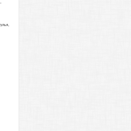
,
тулья,