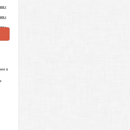
ние в
а