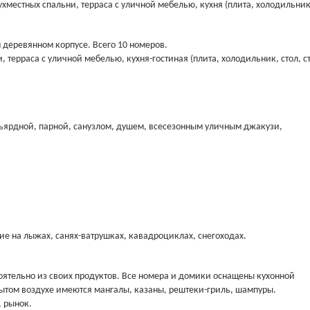
ухместных спальни, терраса с уличной мебелью, кухня (плита, холодильник
 деревянном корпусе. Всего 10 номеров.
 терраса с уличной мебелью, кухня-гостиная (плита, холодильник, стол, с
ьярдной, парной, санузлом, душем, всесезонным уличным джакузи,
ие на лыжах, санях-ватрушках, кавадроциклах, снегоходах.
тоятельно из своих продуктов. Все номера и домики оснащены кухонной
рытом воздухе имеются мангалы, казаны, рештеки-гриль, шампуры.
, рынок.