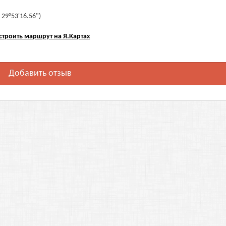
 29°53'16.56")
строить маршрут на Я.Картах
Добавить отзыв