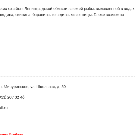
рских хозяйств Ленинградской области, свежей рыбы, выловленной в водах
овядина, свинина, баранина, говядина, мясо птицы. Также возможно
п. Мичуринское, ул. Школьная, д. 30
911) 209-32-46
il.ru