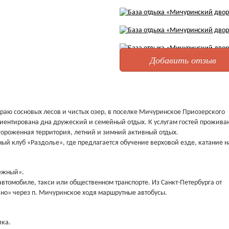
Добавить отзыв
аю сосновых лесов и чистых озер, в поселке Мичуринское Приозерского
 ориентирована дна дружеский и семейный отдых. К услугам гостей прожива
гороженная территория, летний и зимний активный отдых.
ный клуб «Раздолье», где предлагается обучение верховой езде, катание н
нежный».
втомобиле, такси или общественном транспорте. Из Санкт-Петербурга от
ино» через п. Мичуринское ходя маршрутные автобусы.
ика.