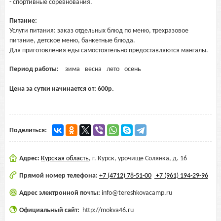
- спортивные соревнования.
Питание:
Услуги питания: заказ отдельных блюд по меню, трехразовое
питание, детское меню, банкетные блюда.
Для приготовления еды самостоятельно предоставляются мангалы.
Период работы:
зима
весна
лето
осень
Цена за сутки начинается от:
600
р.
Поделиться:
Адрес:
Курская область
,
г. Курск, урочище Солянка, д. 16
Прямой номер телефона:
+7 (4712) 78-51-00
+7 (961) 194-29-96
Адрес электронной почты:
info@tereshkovacamp.ru
Официальный сайт:
http://mokva46.ru