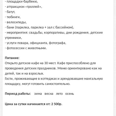
- площадки-барбекю,
- аттракцион «троллей»,
- батут,
- тюбинги,
- велосипеды,
- бани (парилка, парилка + зал с бассейном),
- мероприятия: свадьбы, корпоративы, дни рождения, детские
утренники,
- услуги повара, официанта, фотографа,
- фотосессии с животными.
Питание:
Открыто детское кафе на 30 мест. Кафе приспособлено для
проведения детских праздников. Меню ориентировано как на
детей, так и на взрослых.
Гости, проживающие в коттеджах и арендовавшие мангальную
площадку, могут готовить самостоятельно.
Период работы:
зима
весна
лето
осень
Цена за сутки начинается от:
2 500
р.