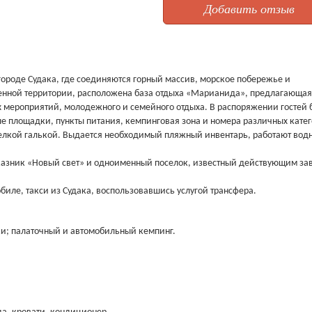
Добавить отзыв
ороде Судака, где соединяются горный массив, морское побережье и
енной территории, расположена база отдыха «Марианида», предлагающая
 мероприятий, молодежного и семейного отдыха. В распоряжении гостей 
ые площадки, пункты питания, кемпинговая зона и номера различных кате
мелкой галькой. Выдается необходимый пляжный инвентарь, работают вод
аказник «Новый свет» и одноименный поселок, известный действующим за
ле, такси из Судака, воспользовавшись услугой трансфера.
ки; палаточный и автомобильный кемпинг.