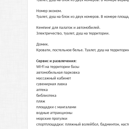
Туалет, душ на блок из двух номеров. В номере веран
Номер эконом.
Туалет, душ на блок из двух номеров. В номере площа
Кемпинг для палаток и автомобилей.
Электричество, туалет, душ на территории.
Домик.
Кровати, постельное белье. Туалет, душ на территори
Сервис и развлечения:
Wi-Fi на территории базы
автомобильная парковка
массажный кабинет
сувенирная лавка
аптека
библиотека
пляж
площадки с мангалами
водные аттракционы
морские прогулки
спортплощадки: пляжный волейбол, бадминтон, наст