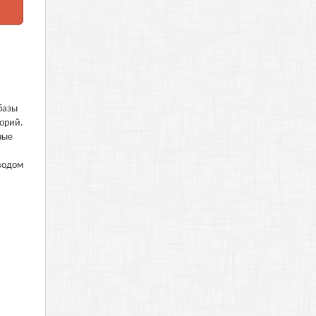
базы
горий.
ные
водом