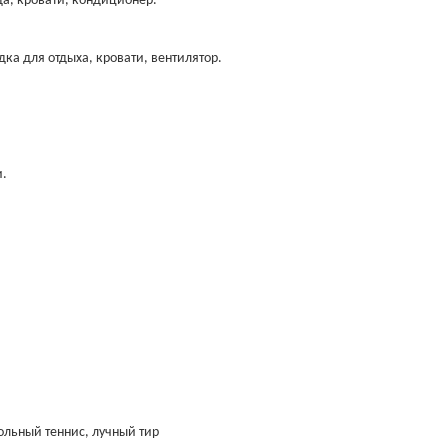
да, кровати, кондиционер.
дка для отдыха, кровати, вентилятор.
и.
ольный теннис, лучный тир