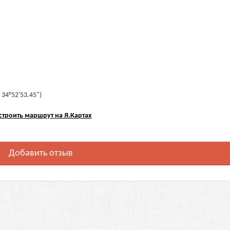
 34°52'53.45")
строить маршрут на Я.Картах
Добавить отзыв