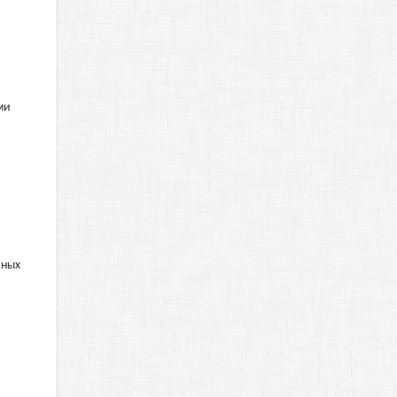
ми
чных