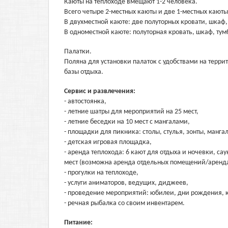
Каюты на теплоходе вмещают 1-2 человека.
Всего четыре 2-местных каюты и две 1-местных каюты
В двухместной каюте: две полуторных кровати, шкаф,
В одноместной каюте: полуторная кровать, шкаф, тум
Палатки.
Поляна для установки палаток с удобствами на терр
базы отдыха.
Сервис и развлечения:
- автостоянка,
- летние шатры для мероприятий на 25 мест,
- летние беседки на 10 мест с мангалами,
- площадки для пикника: столы, стулья, зонты, манга
- детская игровая площадка,
- аренда теплохода: 6 кают для отдыха и ночевки, са
мест (возможна аренда отдельных помещений/аренда
- прогулки на теплоходе,
- услуги аниматоров, ведущих, диджеев,
- проведение мероприятий: юбилеи, дни рождения, 
- речная рыбалка со своим инвентарем.
Питание: