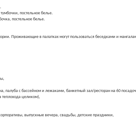
.
 тумбочки, постельное белье.
бочка, постельное белье.
итории. Проживающие в палатках могут пользоваться беседками и мангала
лы,
уна, палуба с бассейном и лежаками, банкетный зал/ресторан на 60 посадо
 теплохода целиком),
корпоративы, выпускные вечера, свадьбы, детские праздники,