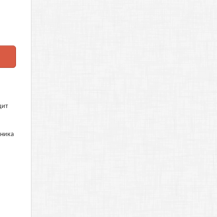
дит
дника