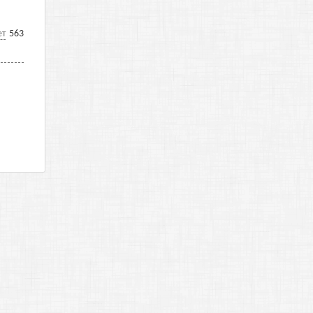
ет
563