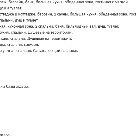
раж, бассейн, баня, большая кухня, обеденная зона, гостиная с мягкой
уш и туалет.
ттедже В коттедже, бассейн, 2 сауны, большая кухня, обеденная зона, гос
альни, душ и туалет.
ая, кухонная зона, 2 спальни, баня, бильярдный зал, душ, туалет.
ухня, спальни. Душевые на территории.
ухня, спальни. Душевые на территории.
на, спальня, санузел.
е уютная спальня. Санузел общий на этаже.
рии базы отдыха.
тивов.