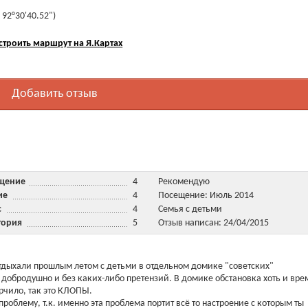
 92°30'40.52")
строить маршрут на Я.Картах
Добавить отзыв
ещение
4
Рекомендую
ние
4
Посещение: Июль 2014
ис
4
Семья с детьми
тория
5
Отзыв написан: 24/04/2015
тдыхали прошлым летом с детьми в отдельном домике "советских"
добродушно и без каких-либо претензий. В домике обстановка хоть и вре
орчило, так это КЛОПЫ.
проблему, т.к. именно эта проблема портит всё то настроение с которым ты