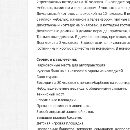
2 трехэтажных коттеджа на 10 человек. В коттедже га
мебелью, камином и телевизором, 5 уютных спален, д
Двухэтажный коттедж с парковкой на 10 человек. В ко
с мягкой мебелью, камином и телевизором, уютные сп
Двухэтажный коттедж на 6 человек. В коттедже гостин
Двухместные домики. В домике веранда, прихожая, к
Трехместные домики. В домике веранда, прихожая, к
Дом люкс на 2 человека. В доме гостиная, кухонная зо
Гостиничный корпус с 2-местными номерами. В номер
Сервис и развлечения:
Парковочные места для автотранспорта.
Русская баня на 10 человек в одном из коттеджей.
Баня фурако.
Беседки на 30 человек с печами-барбекю на террито
Небольшие летние веранды с обеденными столами.
Теннисный корт.
Спортивные площадки.
Прокат спортивного инвентаря.
Зимой открытый заливной каток.
Большой крытый бассейн.
Детская игровая площадка.
Проведение банкетов, торжеств, семинаров, корпора