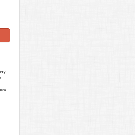
егу
я
елка