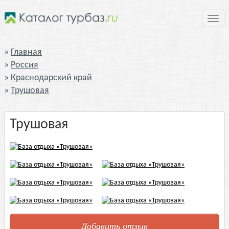
Нави
Главная
Россия
Краснодарский край
Трушовая
Трушовая
Добавить отзыв