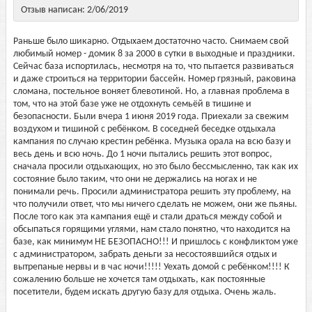
Отзыв написан: 2/06/2019
Раньше было шикарно. Отдыхаем достаточно часто. Снимаем свой
любимый номер - домик 8 за 2000 в сутки в выходные и праздники.
Сейчас база испортилась, несмотря на то, что пытается развиваться
и даже строиться на территории бассейн. Номер грязный, раковина
сломана, постельное воняет блевотиной. Но, а главная проблема в
том, что на этой базе уже не отдохнуть семьёй в тишине и
безопасности. Были вчера 1 июня 2019 года. Приехали за свежим
воздухом и тишиной с ребёнком. В соседней беседке отдыхала
кампания по случаю крестин ребёнка. Музыка орала на всю базу и
весь день и всю ночь. До 1 ночи пытались решить этот вопрос,
сначала просили отдыхающих, но это было бессмысленно, так как их
состояние было таким, что они не держались на ногах и не
понимали речь. Просили администратора решить эту проблему, на
что получили ответ, что мы ничего сделать не можем, они же пьяны.
После того как эта кампания ещё и стали драться между собой и
обсыпаться горящими углями, нам стало понятно, что находится на
базе, как минимум НЕ БЕЗОПАСНО!!! И пришлось с конфликтом уже
с администратором, забрать деньги за несостоявшийся отдых и
вытрепаные нервы и в час ночи!!!!! Уехать домой с ребёнком!!!! К
сожалению больше не хочется там отдыхать, как постоянные
посетители, будем искать другую базу для отдыха. Очень жаль.