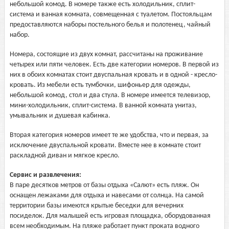
небольшой комод. В номере также есть холодильник, сплит-
система и ванная комната, совмещенная с туалетом. Постояльцам
предоставляются наборы постельного белья и полотенец, чайный
набор.
Номера, состоящие из двух комнат, рассчитаны на проживание
четырех или пяти человек. Есть две категории номеров. В первой из
них в обоих комнатах стоит двуспальная кровать и в одной - кресло-
кровать. Из мебели есть тумбочки, шифоньер для одежды,
небольшой комод, стол и два стула. В номере имеется телевизор,
мини-холодильник, сплит-система. В ванной комната унитаз,
умывальник и душевая кабинка.
Вторая категория номеров имеет те же удобства, что и первая, за
исключение двуспальной кровати. Вместе нее в комнате стоит
раскладной диван и мягкое кресло.
Сервис и развлечения:
В паре десятков метров от базы отдыха «Салют» есть пляж. Он
оснащен лежаками для отдыха и навесами от солнца. На самой
территории базы имеются крытые беседки для вечерних
посиделок. Для малышей есть игровая площадка, оборудованная
всем необходимым. На пляже работает пункт проката водного