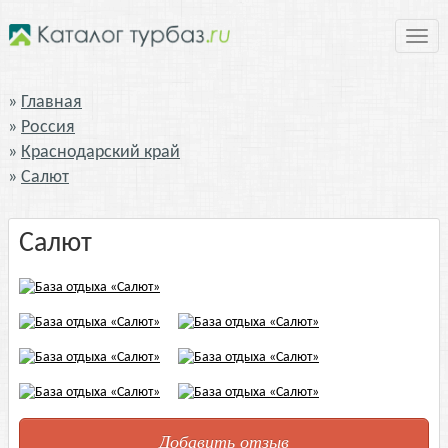
Нави
Главная
Россия
Краснодарский край
Салют
Салют
Добавить отзыв