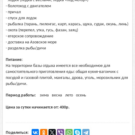
- лодки (лодка с веслами, лодка «под мотор»)
- болотоход с двигателем
- причал
- спуск для лодок
- рыбалка (тарань, пиленгас, карп, карась, щука, судак, окунь, линь)
- охота (перепел, утка, гусь, фазан, заяц)
- егерское сопровождение
- доставка на Азовское море
- разделка рыбы/дичи
Питание:
На территории базы отдыха имеется все необходимое для
самостоятельного приготовления еды: общая кухня-вагончик с
посудой и газовой плитой, мангалы, дрова, уголь, морозильник для
рыбы/дичи.
Период работы:
зима
весна
лето
осень
Цена за сутки начинается от:
400
р.
Поделиться: