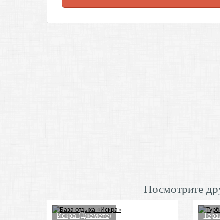
Посмотрите дру
Искра (Джемете)
Терз