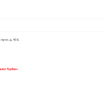
пр-кт, д. 90 Б
талог Турбаз»