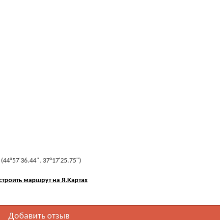
44°57'36.44", 37°17'25.75")
строить маршрут на Я.Картах
Добавить отзыв