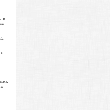
и. В
тив
ж/д
 с
тдыха.
ых