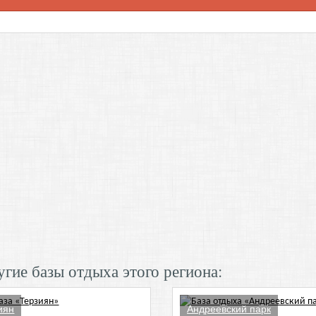
гие базы отдыха этого региона:
иян
Андреевский парк