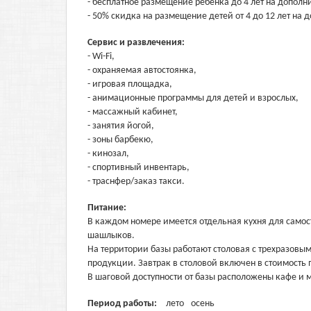
- бесплатное размещение ребенка до 4 лет на дополн
- 50% скидка на размещение детей от 4 до 12 лет на
Сервис и развлечения:
- Wi-Fi,
- охраняемая автостоянка,
- игровая площадка,
- анимационные программы для детей и взрослых,
- массажный кабинет,
- занятия йогой,
- зоны барбекю,
- кинозал,
- спортивный инвентарь,
- траснфер/заказ такси.
Питание:
В каждом номере имеется отдельная кухня для самос
шашлыков.
На территории базы работают столовая с трехразовы
продукции. Завтрак в столовой включен в стоимость
В шаговой доступности от базы расположены кафе и 
Период работы:
лето
осень