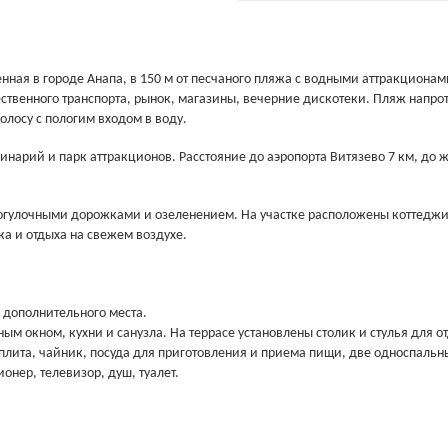
нная в городе Анапа, в 150 м от песчаного пляжа с водными аттракционам
ественного транспорта, рынок, магазины, вечерние дискотеки. Пляж напро
олосу с пологим входом в воду.
инарий и парк аттракционов. Расстояние до аэропорта Витязево 7 км, до 
рогулочными дорожками и озеленением. На участке расположены коттеджи
а и отдыха на свежем воздухе.
 дополнительного места.
ым окном, кухни и санузла. На террасе установлены столик и стулья для о
 плита, чайник, посуда для приготовления и приема пищи, две односпальн
онер, телевизор, душ, туалет.