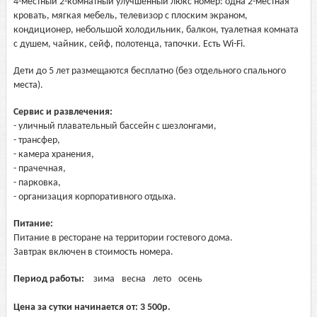
4-местный 2-комнатный улучшенный люкс номер: одна 2-местная
кровать, мягкая мебель, телевизор с плоским экраном,
кондиционер, небольшой холодильник, балкон, туалетная комната
с душем, чайник, сейф, полотенца, тапочки. Есть Wi-Fi.
Дети до 5 лет размещаются бесплатно (без отдельного спального
места).
Сервис и развлечения:
- уличный плавательный бассейн с шезлонгами,
- трансфер,
- камера хранения,
- прачечная,
- парковка,
- организация корпоративного отдыха.
Питание:
Питание в ресторане на территории гостевого дома.
Завтрак включен в стоимость номера.
Период работы:
зима
весна
лето
осень
Цена за сутки начинается от:
3 500
р.