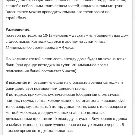
проведения корпоративов, юбилеев, мальчишников, девичников,
свадеб с небольшим количеством гостей, отдыха школьных групп.
Здесь также можно проводить командные тренировки по
страйкболу.
Размещение:
Гостевой коттедж на 10-12 человек – двухэтажный бревенчатый дом
с удобствами. Коттедж сдается в аренду на сутки и часы.
Минимальное время аренды – 4 часа.
По желанию гостей в стоимость аренду дома будет включена топка
бани (при аренде коттеджа на сутки минимальное время
пользования баней составляет 5 часов).
В выходные и праздничные дни на стоимость аренды коттеджа и
бани действует повышенный ценовой тариф.
В коттедже: прихожая, кухня-столовая (обеденный стол, стулья,
чайник, посуда, плита, холодильник), гостиная зона, караоке, dvd,
телевизор, музыкальный центр, диван, баня, холл с телевизором и
мягкой мебелью, две двухместных спальных комнаты с
двуспальными кроватями, балкон, душ, туалет. Внутренняя отделка
и мебель выполнена преимущественно из натурального дерева. В
зимнее время коттедж отапливается.