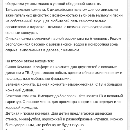
обеды или ужины можно в уютной обеденной комнате.
Танцевальная комната. С диджейским пультом для организации
зажигательных дискотек с возможностью выбирать музыку и песни
на собственный вкус. Для любителей петь самостоятельно
организована караоке – комната, с возможностью устраивать
сольные конкурсы.
Финская сауна с отличной парной рассчитана на 6 человек . Рядом
расположился бассейн с артезианской водой и комфортная зона
отдыха, выполненная в дереве, с камином.
На втором этаже находится:
Синяя Комната. Комфортная комната для двух гостей с кожаным
диваном и ТВ. Здесь можно побыть вдвоем с близким человеком и
наслаждаться любимыми фильмами.
Зеленая комната. Данная комната четырехместная. С ТВ и большой
кожаный диван.
Бежевая комната. Вмещает до 6 человек. Установлен ТВ и кожаный
гарнитур. Отличное место, для просмотра спортивных передач или
хорошей комедии.
Детская игровая комната. Для детей предлагаются шведская
стенка, минифутбол, аэрохоккей и разнообразные игрушки. Можно
быть уверенным, что ребенку не будет скучно.