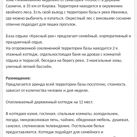
зоне Нижнеивкино недалеко от санатория «Колос», в деревне
Сауничи, в 35 км от Кирова. Территория находится в окружении
хвойного леса. Есть свой выход с территории базы к реке Ивкинка,
где можно рыбачить и купаться. Окрестный лес с вековыми соснами
отлично подходит для пеших прогулок.
База отдыха «Красный рак» предлагает семейный, корпоративный и
праздничный отдых.
На огороженной озелененной территории базы находится 2-х
этажный коттедж, отдельностоящая баня на дровах с комнатой
отдыха и террасой, беседка на берегу реки, 3 мангальные зоны,
уличный летний бассейн.
Размещение:
Предлагается аренда всей территории базы посуточно, стоимость
зависит от количества человек и дня недели.
Отапливаемый деревянный коттедж на 12 мест.
В коттедже кухня, гостиная, спальные комнаты, холодильник,
посуда, микроволновая печь, чайник, обеденная мебель, душевая,
санузел, спутниковое телевидение. Постельное белье
предоставляется. Коттедж подойдет для семейного и