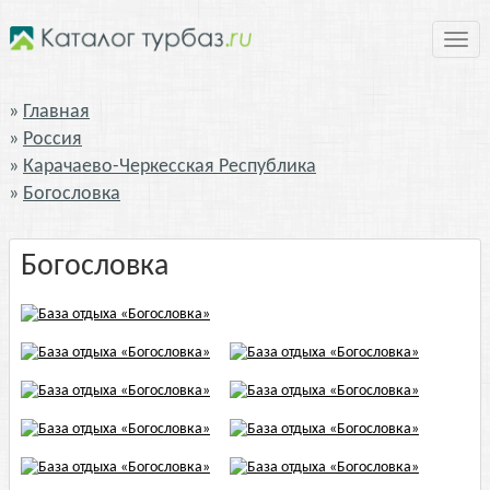
Нави
Главная
Россия
Карачаево-Черкесская Республика
Богословка
Богословка