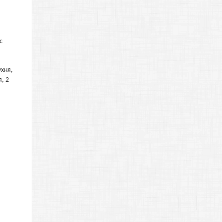
с
ухня,
, 2