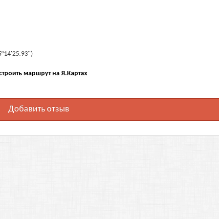
5°14'25.93")
строить маршрут на Я.Картах
Добавить отзыв