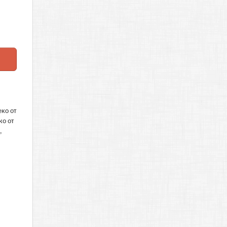
еко от
ко от
,