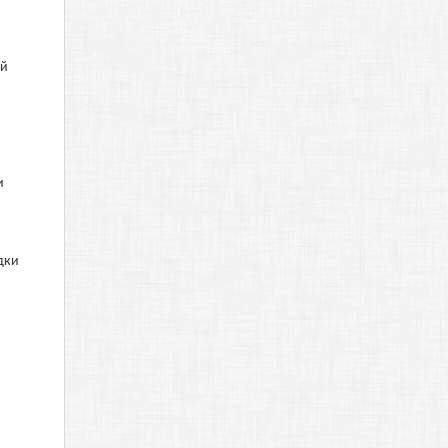
ой
и
дки