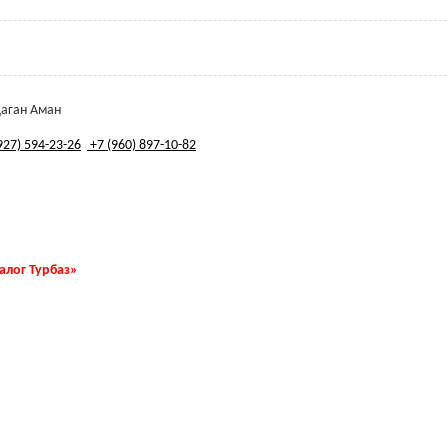
Цаган Аман
927) 594-23-26
+7 (960) 897-10-82
талог Турбаз»