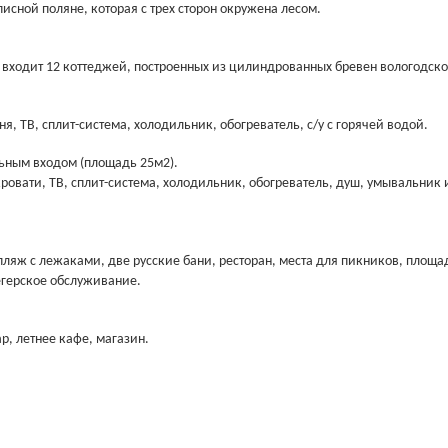
исной поляне, которая с трех сторон окружена лесом.
 входит 12 коттеджей, построенных из цилиндрованных бревен вологодск
я, ТВ, сплит-система, холодильник, обогреватель, с/у с горячей водой.
льным входом (площадь 25м2).
овати, ТВ, сплит-система, холодильник, обогреватель, душ, умывальник 
пляж с лежаками, две русские бани, ресторан, места для пикников, площа
егерское обслуживание.
ар, летнее кафе, магазин.