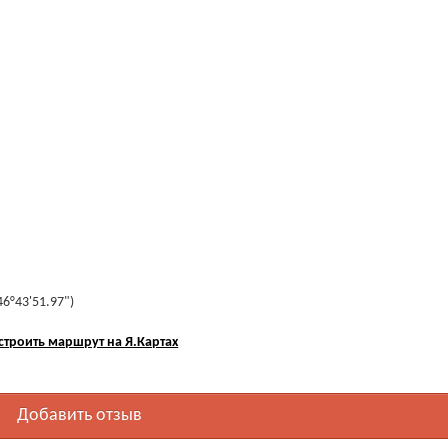
46°43'51.97")
строить маршрут на Я.Картах
Добавить отзыв