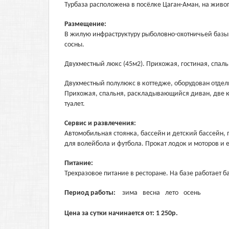
Турбаза расположена в посёлке Цаган-Аман, на живоп
Размещение:
В жилую инфраструктуру рыболовно-охотничьей базы
сосны.
Двухместный люкс (45м2). Прихожая, гостиная, спальн
Двухместный полулюкс в коттедже, оборудован отде
Прихожая, спальня, раскладывающийся диван, две кр
туалет.
Сервис и развлечения:
Автомобильная стоянка, бассейн и детский бассейн, 
для волейбола и футбола. Прокат лодок и моторов и 
Питание:
Трехразовое питание в ресторане. На базе работает б
Период работы:
зима
весна
лето
осень
Цена за сутки начинается от:
1 250
р.