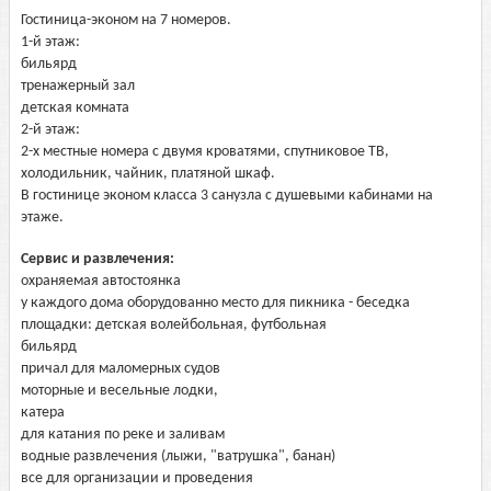
Гостиница-эконом на 7 номеров.
1-й этаж:
бильярд
тренажерный зал
детская комната
2-й этаж:
2-х местные номера с двумя кроватями, спутниковое ТВ,
холодильник, чайник, платяной шкаф.
В гостинице эконом класса 3 санузла с душевыми кабинами на
этаже.
Сервис и развлечения:
охраняемая автостоянка
у каждого дома оборудованно место для пикника - беседка
площадки: детская волейбольная, футбольная
бильярд
причал для маломерных судов
моторные и весельные лодки,
катера
для катания по реке и заливам
водные развлечения (лыжи, "ватрушка", банан)
все для организации и проведения