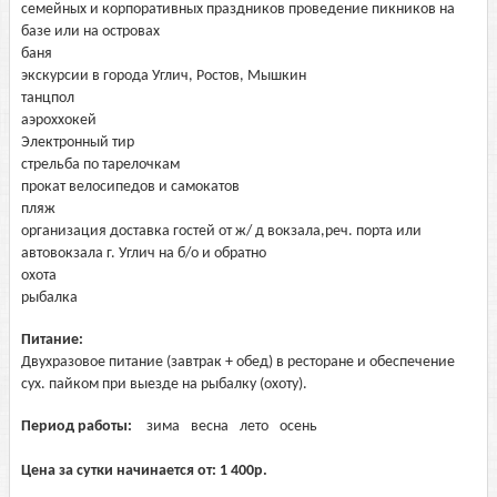
семейных и корпоративных праздников проведение пикников на
базе или на островах
баня
экскурсии в города Углич, Ростов, Мышкин
танцпол
аэроххокей
Электронный тир
стрельба по тарелочкам
прокат велосипедов и самокатов
пляж
организация доставка гостей от ж/ д вокзала,реч. порта или
автовокзала г. Углич на б/о и обратно
охота
рыбалка
Питание:
Двухразовое питание (завтрак + обед) в ресторане и обеспечение
сух. пайком при выезде на рыбалку (охоту).
Период работы:
зима
весна
лето
осень
Цена за сутки начинается от:
1 400
р.