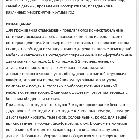
Комплекс отдыха – подходящее место для отдыха семейных пар,
семей с детьми, проведения корпоративов, праздников и
различных мероприятий круглый год.
Размещение:
Для проживания отдыхающих предлагаются комфортабельные
коттеджи, возможна аренда номеров отдельно и аренда всего
коттеджа целиком. Интерьер в номерах выполнен в классическом
стиле, с преобладанием натурального дерева в отделке помещений,
мебель и сантехника в коттеджах современные и комфортабельные.
Двухэтажный коттедж 1. В коттедже: 2 2-местных номера с
двуспальной кроватью, с возможностью организации
дополнительного места; кухня, оборудованная плитой с духовым
шкафом, холодильником, чайником, кухонным гарнитуром,
комплектом посуды и столовых приборов; гостиная с мягкой
мебелью, телевизором; 2 санузла с душевым; открытая веранда с
большим обеденным столом.
При аренде коттеджа 1 от 6 суток 7-е сутки проживание бесплатно.
Двухэтажный коттедж 2. В коттедже 4 2-местных номера, в номере
двуспальная кровать, телевизор, холодильник, комод для вещей,
прикроватные тумбочки, шкаф, кресла, стол. В одном из номеров
есть балкон. В коттедже общая открытая веранда и санузел с
душем. Небольшая оборудованная общая кухня в распоряжении