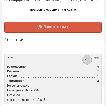
GPS координаты:
57.273351, 43.06096 (57°16'24.06", 43°3'39.46")
Построить маршрут на Я.Картах
Добавить отзыв
Отзывы:
Jacob
2.5
Размещение
4
Питание
2
Сервис
1
Территория
3
Не рекомендую
Посещение: Июль 2016
С семьёй
Отзыв написан: 31/10/2016