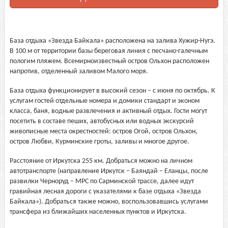
База отдыха «Звезда Байкала» расположена на залива Хужир-Нугэ.
В 100 м от территории базы береговая линия с песчано-галечным
пологим пляжем. Всемирноизвестный остров Ольхон расположен
напротив, отделенный заливом Малого моря.
База отдыха функционирует в высокий сезон – с июня по октябрь. К
услугам гостей отдельные номера и домики стандарт и эконом
класса, баня, водные развлечения и активный отдых. Гости могут
посетить в составе пеших, автобусных или водных экскурсий
живописные места окрестностей: остров Огой, остров Ольхон,
остров Любви, Курминские гроты, заливы и многое другое.
Расстояние от Иркутска 255 км. Добраться можно на личном
автотранспорте (направление Иркутск – Баяндай – Еланцы, после
развилки Черноруд – МРС по Сарминской трассе, далее идут
гравийная лесная дороги с указателями к базе отдыха «Звезда
Байкала»). Добраться также можно, воспользовавшись услугами
трансфера из ближайших населенных пунктов и Иркутска.