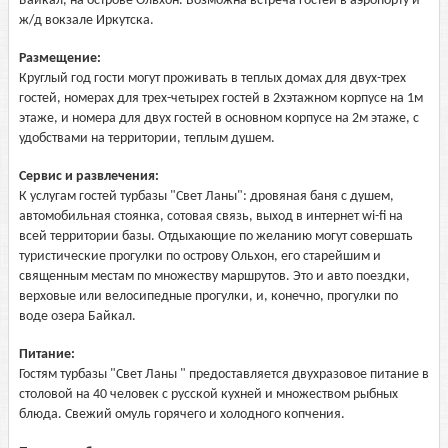
Байкал, на острове Ольхон. Возможна встреча гостей в аэропорту и
ж/д вокзале Иркутска.
Размещение:
Круглый год гости могут проживать в теплых домах для двух-трех
гостей, номерах для трех-четырех гостей в 2хэтажном корпусе на 1м
этаже, и номера для двух гостей в основном корпусе на 2м этаже, с
удобствами на территории, теплым душем.
Сервис и развлечения:
К услугам гостей турбазы "Свет Ланы": дровяная баня с душем,
автомобильная стоянка, сотовая связь, выход в интернет wi-fi на
всей территории базы. Отдыхающие по желанию могут совершать
туристические прогулки по острову Ольхон, его старейшим и
священным местам по множеству маршрутов. Это и авто поездки,
верховые или велосипедные прогулки, и, конечно, прогулки по
воде озера Байкал.
Питание:
Гостям турбазы "Свет Ланы " предоставляется двухразовое питание в
столовой на 40 человек с русской кухней и множеством рыбных
блюда. Свежий омуль горячего и холодного копчения.