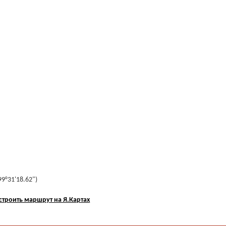
99°31'18.62")
строить маршрут на Я.Картах