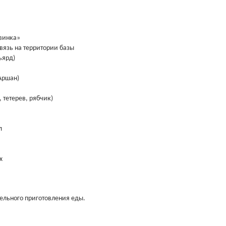
овинка»
вязь на территории базы
ьярд)
 Аршан)
, тетерев, рябчик)
л
х
тельного приготовления еды.