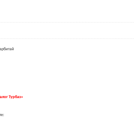
Барбитай
талог Турбаз»
те: