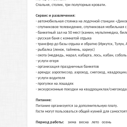
Спальня, столик, три полуторных кровати.
Сервис и развлечения:
- автомобильная стоянка на лодочной станции «Дик
- спутниковое телевидение, спутниковая мобильная с
- банкетный зал на 50 мест (камин, мультимедиа, бил
- русская баня с комнатой отдыха
- трансфер до базы отдыха и обратно (Иркутск, Тулун,
- рыбалка (ленок, таймень, хариус)
- охота (медведь, марал, кабарга, лось, кабан, соболь
- услуги егеря
- организация праздничных банкетов
- аренда: аэроглиссер, аэроход, снегоход, квадроцик
- услуги водителя
- прогулки на лошадях
- экскурсионные поездки на квадроциклах/снегохода
Питание:
Питание организуется за дополнительную плату.
Гости могут пользоваться общей кухней для самостоя
Период работы:
зима
весна
лето
осень