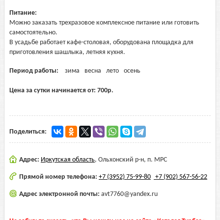
Питание:
Можно заказать трехразовое комплексное питание или готовить
самостоятельно.
В усадьбе работает кафе-столовая, оборудована площадка для
приготовления шашлыка, летняя кухня.
Период работы:
зима
весна
лето
осень
Цена за сутки начинается от:
700
р.
Поделиться:
Адрес:
Иркутская область
,
Ольхонский р-н, п. МРС
Прямой номер телефона:
+7 (3952) 75-99-80
+7 (902) 567-56-22
Адрес электронной почты:
avt7760@yandex.ru