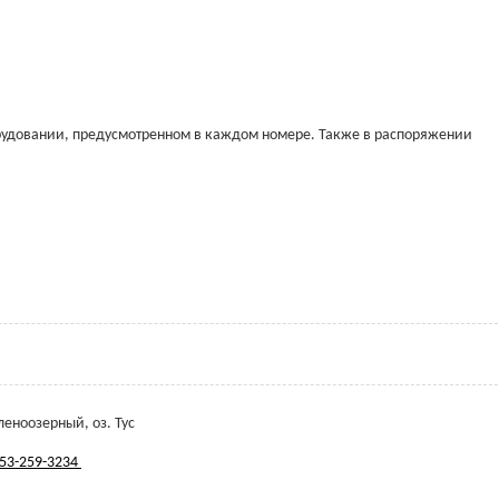
борудовании, предусмотренном в каждом номере. Также в распоряжении
леноозерный, оз. Тус
53-259-3234