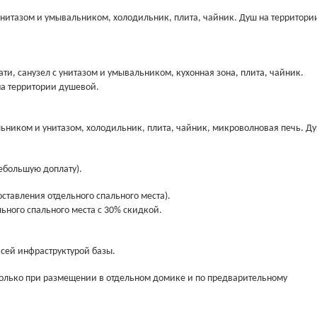
 унитазом и умывальником, холодильник, плита, чайник. Душ на территори
ти, санузел с унитазом и умывальником, кухонная зона, плита, чайник.
на территории душевой.
льником и унитазом, холодильник, плита, чайник, микроволновая печь. Д
небольшую доплату).
ставления отдельного спального места).
ьного спального места с 30% скидкой.
всей инфраструктурой базы.
олько при размещении в отдельном домике и по предварительному