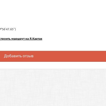
9°56'47.65")
строить маршрут на Я.Картах
Добавить отзыв