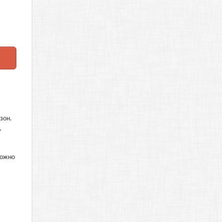
зон.
,
можно