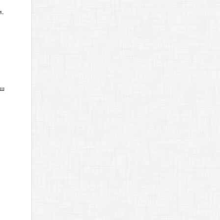
и.
уш