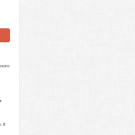
ского
я
. В