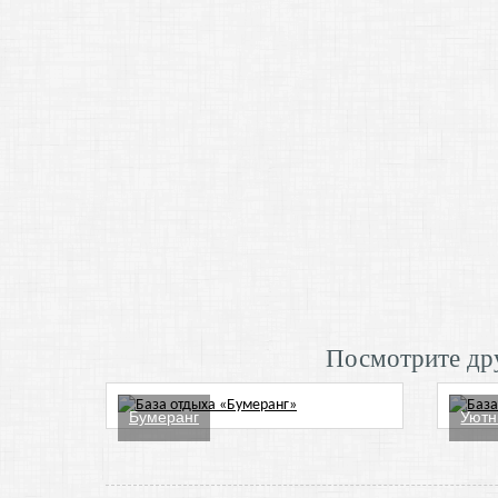
Посмотрите дру
Бумеранг
Уютн