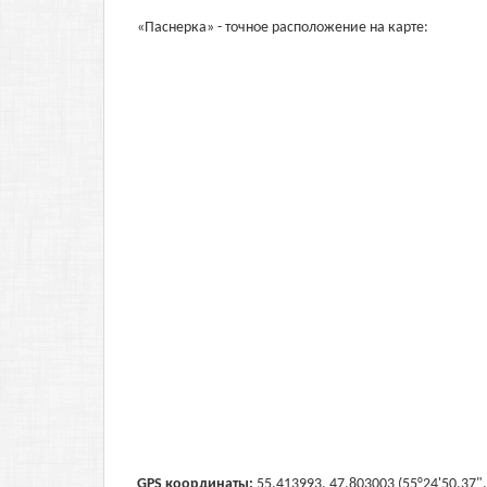
«Паснерка» - точное расположение на карте:
GPS координаты:
55.413993, 47.803003 (55°24'50.37",