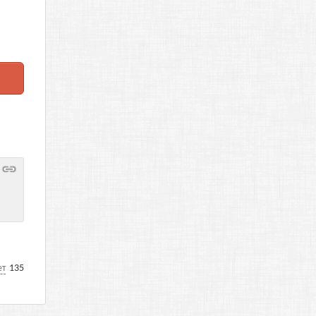
ет
135