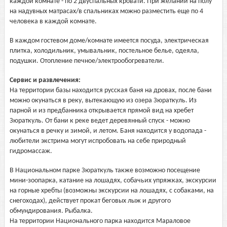
каждой комнате - по 2 двуспальных кровати. При желании на полу
на надувных матрасах/в спальниках можно разместить еще по 4
человека в каждой комнате.
В каждом гостевом доме/комнате имеется посуда, электрическая
плитка, холодильник, умывальник, постельное белье, одеяла,
подушки. Отопление печное/электрообогреватели.
Сервис и развлечения:
На территории базы находится русская баня на дровах, после бани
можно окунаться в реку, вытекающую из озера Зюраткуль. Из
парной и из предбанника открывается прямой вид на хребет
Зюраткуль. От бани к реке ведет деревянный спуск - можно
окунаться в речку и зимой, и летом. Баня находится у водопада -
любители экстрима могут испробовать на себе природный
гидромассаж.
В Национальном парке Зюраткуль также возможно посещение
мини-зоопарка, катание на лошадях, собачьих упряжках, экскурсии
на горные хребты (возможны экскурсии на лошадях, с собаками, на
снегоходах), действует прокат беговых лыж и другого
обмундирования. Рыбалка.
На территории Национального парка находится Мараловое