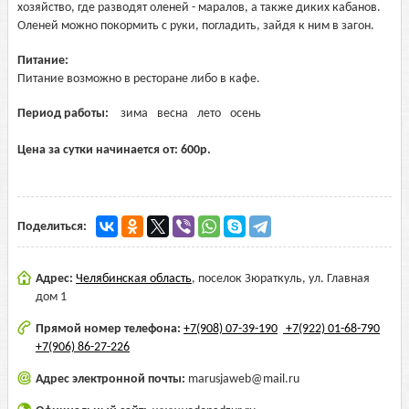
хозяйство, где разводят оленей - маралов, а также диких кабанов.
Оленей можно покормить с руки, погладить, зайдя к ним в загон.
Питание:
Питание возможно в ресторане либо в кафе.
Период работы:
зима
весна
лето
осень
Цена за сутки начинается от:
600
р.
Поделиться:
Адрес:
Челябинская область
,
поселок Зюраткуль, ул. Главная
дом 1
Прямой номер телефона:
+7(908) 07-39-190
+7(922) 01-68-790
+7(906) 86-27-226
Адрес электронной почты:
marusjaweb@mail.ru