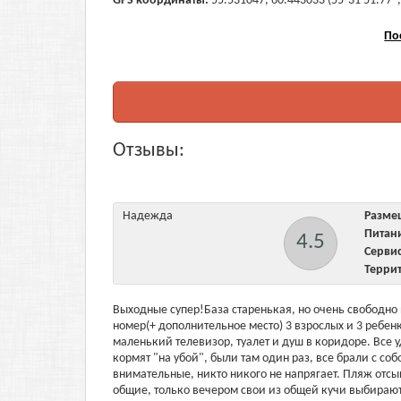
GPS координаты:
55.531047, 60.443033 (55°31'51.77",
По
Отзывы:
Надежда
Разм
Пита
4.5
Серв
Терри
Выходные супер!База старенькая, но очень свободно
номер(+ дополнительное место) 3 взрослых и 3 ребенк
маленький телевизор, туалет и душ в коридоре. Все 
кормят "на убой", были там один раз, все брали с с
внимательные, никто никого не напрягает. Пляж отсы
общие, только вечером свои из общей кучи выбирают