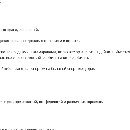
й.
вных принадлежностей.
дяная горка, предоставляются лыжи и коньки.
оваться лодками, катамаранами, по заявке организуется дайвинг. Имеется
 Есть все условия для кайтсерфинга и виндсерфинга.
пейнтбол, заняться спортом на большой спортплощадке.
инаров, презентаций, конференций и различных торжеств.
ся в гроте, где сооружен камин.