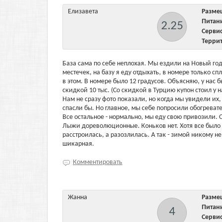
Елизавета
Разм
Пита
2.25
Серв
Терри
База сама по себе неплохая. Мы ездили на Новый год
местечек, на базу я еду отдыхать, в номере только с
в этом. В номере было 12 градусов. Объясняю, у нас б
скидкой 10 тыс. (Со скидкой в Турцию купон стоил у н
Нам не сразу фото показали, но когда мы увидели их,
спасли бы. Но главное, мы себе попросили обогревател
Все остальное - нормально, мы еду свою привозили. О
Лыжи дореволюционные. Коньков нет. Хотя все было за
расстроилась, а разозлилась. А так - зимой никому не
шикарная.
Комментировать
Жанна
Разм
Пита
4
Серв