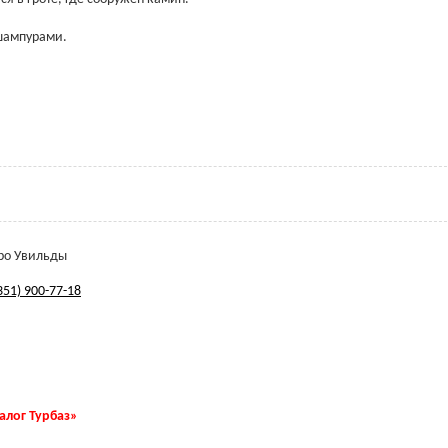
шампурами.
еро Увильды
351) 900-77-18
талог Турбаз»