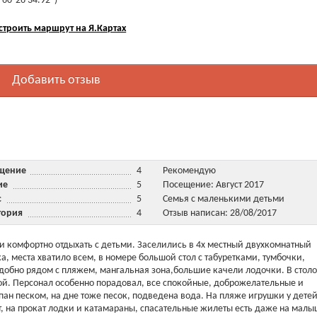
 60°26'34.92")
строить маршрут на Я.Картах
Добавить отзыв
ещение
4
Рекомендую
ние
5
Посещение: Август 2017
ис
5
Семья с маленькими детьми
тория
4
Отзыв написан: 28/08/2017
 и комфортно отдыхать с детьми. Заселились в 4х местный двухкомнатный
а, места хватило всем, в номере большой стол с табуретками, тумбочки,
удобно рядом с пляжем, мангальная зона,большие качели лодочки. В стол
обой. Персонал особенно порадовал, все спокойные, доброжелательные и
пан песком, на дне тоже песок, подведена вода. На пляже игрушки у детей
, на прокат лодки и катамараны, спасательные жилеты есть даже на малы