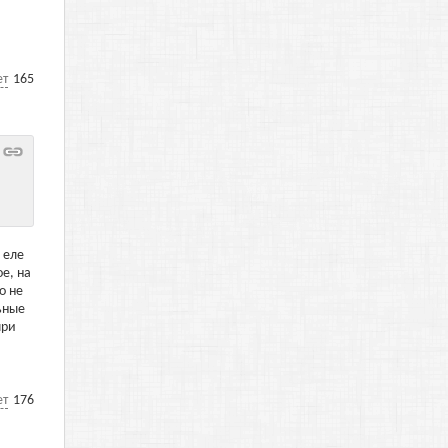
ет
165
 еле
е, на
о не
ьные
при
ет
176