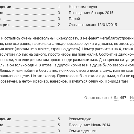
ещение
1
Не рекомендую
ние
3
Посещение: Январь 2015
ис
3
Парой
тория
2
Отзыв написан: 12/01/2015
 и остались очень недовольны. Скажу сразу, я не фанат мегаблагоустроен
плю, мне все равно, насколько фильдеперсовые ручки и диваны, но здесь д
ыл люкс (что там не в люксе, страшно думать). Номер рассчитан на 4, стоил 
ас летом 7,5 тыс на одного, просто чтобы вы понимали). Состоит из двух ком
 поняли, что еще двоим там просто негде разместиться. Два кресла ситуац
ь, а он только один. В итоге - в другой комнате и в душе было зверски хо
бещали нам тюбинги бесплатно, но их было всего десять штук, нам не хват
явлено в цене. Но этот холод. Просто если бы я ехала с детьми, я бы не п
 советуем, а летом красиво, наверное, и купаться отлично. Природа там
Отзыв полезен?
Да
457
Н
ещение
5
Рекомендую
ние
5
Посещение: Июль 2014
ис
3
Семья с детьми