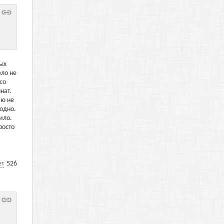
ных
ело не
со
нат.
ию не
лодно.
ило.
росто
ет
526