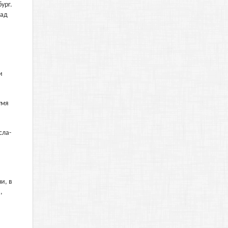
ург.
Над
и
умя
сла-
и, в
,