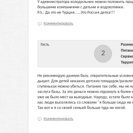
У администратора холодильник можно положить прод
большими компаниями с детьми и водохотники.
P.S.: Да это не Турция.....Это Россия детка!!!
Комментировать
Гость
Разм
Пита
2
Серв
Терри
Не рекомендую данную базу, отвратительные условия
дышит. Для детей никаких детских площадок/развлеч
ступеньках можно убиться. Питание так себе, мы не 
заслуга базы. За эти деньги можно отдохнуть в более
уже не было мест на выходные. Народу, кстати было 
нас люди выселялись со словами "я больше сюда ни 
Так вот и я со своей семьей больше туда ни ногой.
Комментировать