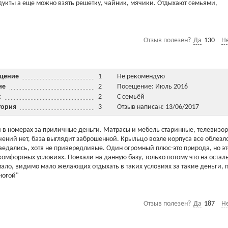
укты а еще можно взять решетку, чайник, мячики. Отдыхают семьями,
Отзыв полезен?
Да
130
Н
ещение
1
Не рекомендую
ние
2
Посещение: Июль 2016
ис
2
С семьёй
тория
3
Отзыв написан: 13/06/2017
 в номерах за приличные деньги. Матрасы и мебель старинные, телевизор
ений нет, база выглядит заброшенной. Крыльцо возле корпуса все облезло
наедались, хотя не привередливые. Один огромный плюс-это природа, но эт
 комфортных условиях. Поехали на данную базу, только потому что на остал
мало, видимо мало желающих отдыхать в таких условиях за такие деньги, 
ногой"
Отзыв полезен?
Да
187
Н