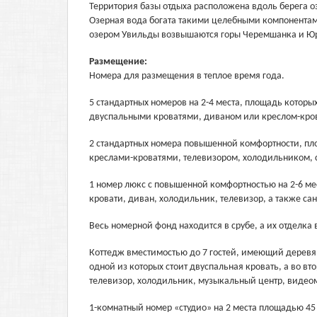
Территория базы отдыха расположена вдоль берега озе
Озерная вода богата такими целебными компонентами
озером Увильды возвышаются горы Черемшанка и Ю
Размещение:
Номера для размещения в теплое время года.
5 стандартных номеров на 2-4 места, площадь которы
двуспальными кроватями, диваном или креслом-кров
2 стандартных номера повышенной комфортности, пло
креслами-кроватями, телевизором, холодильником, 
1 номер люкс с повышенной комфортностью на 2-6 мес
кровати, диван, холодильник, телевизор, а также сан
Весь номерной фонд находится в срубе, а их отделка
Коттедж вместимостью до 7 гостей, имеющий деревян
одной из которых стоит двуспальная кровать, а во вт
телевизор, холодильник, музыкальный центр, видео
1-комнатный номер «студио» на 2 места площадью 4