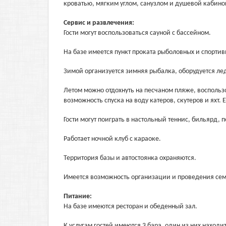
кроватью, мягким углом, санузлом и душевой кабино
Сервис и развлечения:
Гости могут воспользоваться сауной с бассейном.
На базе имеется пункт проката рыболовных и спорти
Зимой организуется зимняя рыбалка, оборудуется ле
Летом можно отдохнуть на песчаном пляже, воспольз
возможность спуска на воду катеров, скутеров и яхт.
Гости могут поиграть в настольный теннис, бильярд, 
Работает ночной клуб с караоке.
Территория базы и автостоянка охраняются.
Имеется возможность организации и проведения сем
Питание:
На базе имеются ресторан и обеденный зал.
К услугам гостей имеются 3 бара, один из них находит