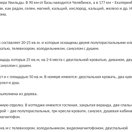
ра Увильды. В 90 км от базы находится Челябинск, а в 177 км – Екатеринб
, как радон, селен, магний, кальций, кислород, кальций, железо и др. 
рма.
х составляет 20-25 кв.м. и которые оснащены двумя полутораспальными ил
атью, телевизором, холодильником, санузлом с душем.
щадь которых 25 кв.м, на 2-4 места с двуспальной кроватью, диваном, дв
санузлом с душем.
т и с площадью 50 кв.м. В номере имеются: двуспальная кровать, два кре
узел и душ.
 выполнена из дерева.
ную отделку. В коттедже имеются гостиная, закрытая веранда, две спальн
орой – две полутораспальных, три кресла-кровати, санузел, душевая кабина
магнитофон.
5 кв.м с телевизором, холодильником, видеомагнитофоном, двуспальной