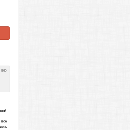
овой
 все
шей.