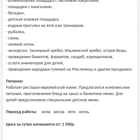
- волейбольная площадка с песочным покрытием,
- площадки с мангалами,
- беседки,
- детская игровая площадка,
- водные прогулки на яхте или тримаране,
- рыбалка,
- сауна,
- зимний каток,
- экскурсии: Заозерный хребет, Ильменский хребет, остров Веры,
- проведение банкетов, фуршетов, свадеб, корпоративов,
- услуги аниматоров для детей,
- проведение народных гуляний на Масленицу и другие праздники.
Питание:
Работает ресторан европейской кухни. Предлагается комплексное
питание, приготовление блюд на заказ и банкетное меню. Для
детей предусмотрено специальное детское меню.
Период работы:
зима
весна
лето
осень
Цена за сутки начинается от:
1 500
р.