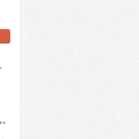
и
в и