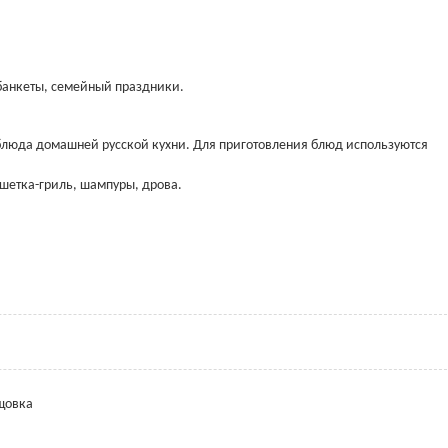
банкеты, семейный праздники.
я блюда домашней русской кухни. Для приготовления блюд используются
ешетка-гриль, шампуры, дрова.
ощовка