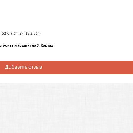
52°0'9.3", 34°18'2.55")
строить маршрут на Я.Картах
Добавить отзыв