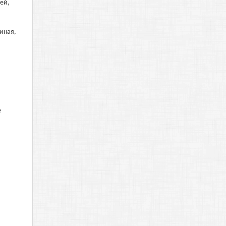
ей,
тиная,
е