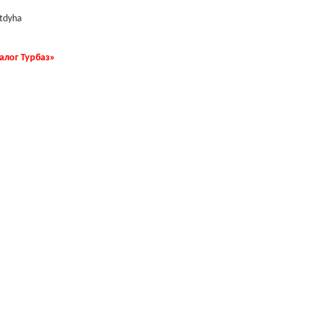
tdyha
талог Турбаз»