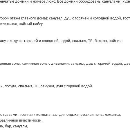
енчатые домики и номера люкс. Все домики оборудованы санузлами, кухн
ором этаже главного дома): санузел, душ с горячей и холодной водой, гос
вуспальная, чайный набор.
санузел, душ с горячей и холодной водой, спальня, ТВ, балкон, чайник,
денная зона, каминная зона с диванами, санузел, душ с горячей водой, дв
, посуда, спальня, ТВ, санузел, душ с горячей водой.
 с травами, «сенная» комната, зал для отдыха, русская печь, лежанка,
 различной вместимости,
а, бар, санузлы,