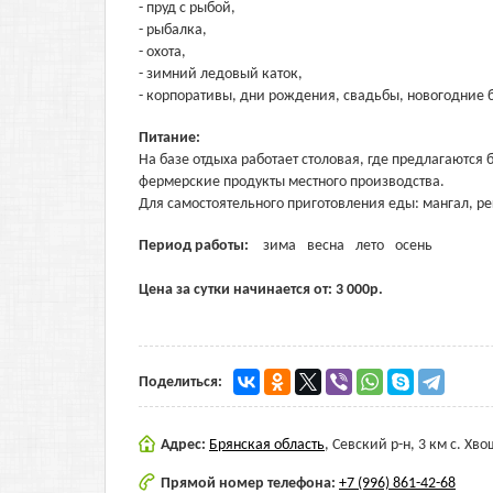
- пруд с рыбой,
- рыбалка,
- охота,
- зимний ледовый каток,
- корпоративы, дни рождения, свадьбы, новогодние 
Питание:
На базе отдыха работает столовая, где предлагаютс
фермерские продукты местного производства.
Для самостоятельного приготовления еды: мангал, р
Период работы:
зима
весна
лето
осень
Цена за сутки начинается от:
3 000
р.
Поделиться:
Адрес:
Брянская область
,
Севский р-н, 3 км с. Хв
Прямой номер телефона:
+7 (996) 861-42-68