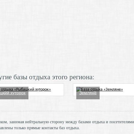
гие базы отдыха этого региона:
цкий хуторок
Земляне
ником, занимая нейтральную сторону между базами отдыха и посетителям
авлены только прямые контакты баз отдыха.