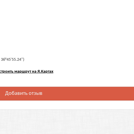
 36°45'55.24")
строить маршрут на Я.Картах
Добавить отзыв