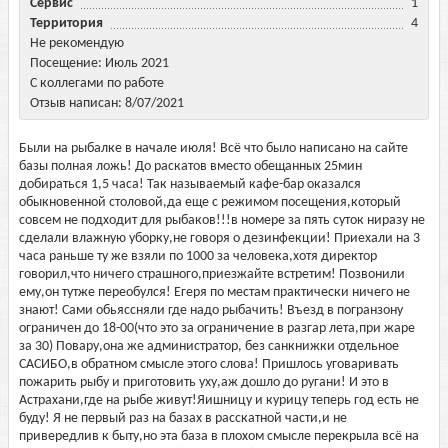
Сервис
1
Территория
4
Не рекомендую
Посещение: Июль 2021
С коллегами по работе
Отзыв написан: 8/07/2021
Были на рыбалке в начале июля! Всё что было написано на сайте
базы полная ложь! До раскатов вместо обещанных 25мин
добираться 1,5 часа! Так называемый кафе-бар оказался
обыкновенной столовой,да еще с режимом посещения,который
совсем не подходит для рыбаков!!!в номере за пять суток ниразу не
сделали влажную уборку,не говоря о дезинфекции! Приехали на 3
часа раньше ту же взяли по 1000 за человека,хотя директор
говорил,что ничего страшного,приезжайте встретим! Позвонили
ему,он тутже переобулся! Егеря по местам практически ничего не
знают! Сами обьяссняли где надо рыбачить! Въезд в погранзону
ограничен до 18-00(что это за ограничение в разгар лета,при жаре
за 30) Повару,она же администратор, без санкнижки отдельное
САСИБО,в обратном смысле этого слова! Пришлось уговаривать
пожарить рыбу и приготовить уху,аж дошло до ругани! И это в
Астрахани,где на рыбе живут!Яишницу и курицу теперь год есть не
буду! Я не первый раз на базах в расскатной части,и не
привередлив к быту,но эта база в плохом смысле перекрыла всё на