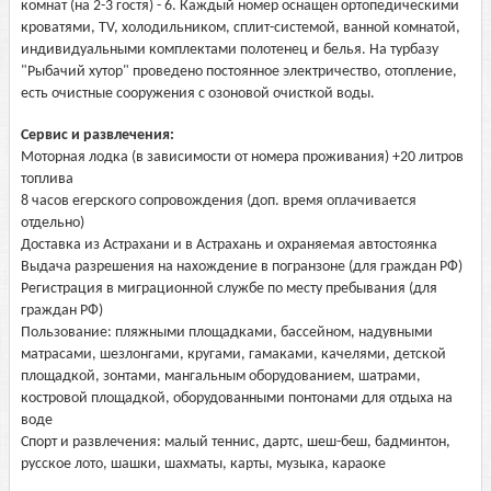
комнат (на 2-3 гостя) - 6. Каждый номер оснащен ортопедическими
кроватями, TV, холодильником, сплит-системой, ванной комнатой,
индивидуальными комплектами полотенец и белья. На турбазу
"Рыбачий хутор" проведено постоянное электричество, отопление,
есть очистные сооружения с озоновой очисткой воды.
Сервис и развлечения:
Моторная лодка (в зависимости от номера проживания) +20 литров
топлива
8 часов егерского сопровождения (доп. время оплачивается
отдельно)
Доставка из Астрахани и в Астрахань и охраняемая автостоянка
Выдача разрешения на нахождение в погранзоне (для граждан РФ)
Регистрация в миграционной службе по месту пребывания (для
граждан РФ)
Пользование: пляжными площадками, бассейном, надувными
матрасами, шезлонгами, кругами, гамаками, качелями, детской
площадкой, зонтами, мангальным оборудованием, шатрами,
костровой площадкой, оборудованными понтонами для отдыха на
воде
Спорт и развлечения: малый теннис, дартс, шеш-беш, бадминтон,
русское лото, шашки, шахматы, карты, музыка, караоке