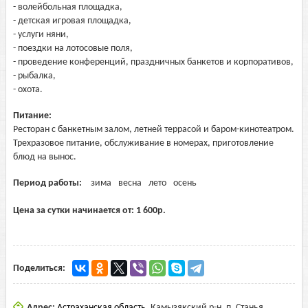
- волейбольная площадка,
- детская игровая площадка,
- услуги няни,
- поездки на лотосовые поля,
- проведение конференций, праздничных банкетов и корпоративов,
- рыбалка,
- охота.
Питание:
Ресторан с банкетным залом, летней террасой и баром-кинотеатром.
Трехразовое питание, обслуживание в номерах, приготовление
блюд на вынос.
Период работы:
зима
весна
лето
осень
Цена за сутки начинается от:
1 600
р.
Поделиться:
Адрес:
Астраханская область
,
Камызякский р-н, п. Станья