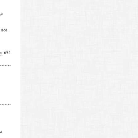
да
 все,
ет
694
 А