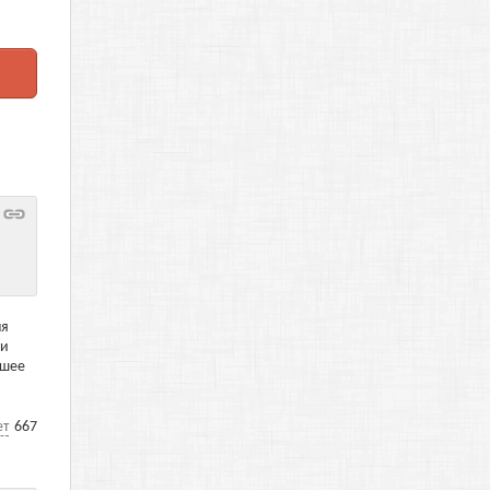
ня
 и
чшее
ет
667