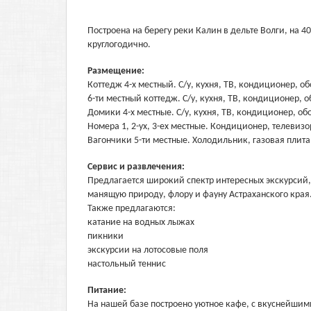
Построена на берегу реки Калин в дельте Волги, на 4
круглогодично.
Размещение:
Коттедж 4-х местный. С/у, кухня, ТВ, кондиционер, о
6-ти местный коттедж. С/у, кухня, ТВ, кондиционер, 
Домики 4-х местные. С/у, кухня, ТВ, кондиционер, об
Номера 1, 2-ух, 3-ех местные. Кондиционер, телевизо
Вагончики 5-ти местные. Холодильник, газовая плита
Сервис и развлечения:
Предлагается широкий спектр интересных экскурсий
манящую природу, флору и фауну Астраханского края. 
Также предлагаются:
катание на водных лыжах
пикники
экскурсии на лотосовые поля
настольный теннис
Питание:
На нашей базе построено уютное кафе, с вкуснейшими