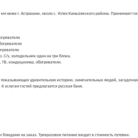
0 км ниже г. Астрахани, около с. Успех Камызякского района. Принимает го
богреватели
обогреватели
огреватели
р. С/у, холодильник один на три блока.
, ТВ, кондиционер, обогреватели.
, показывающих удивительную историю, замечательных людей, загадочну
К услугам гостей предлагается русская баня.
 блюдами на заказ. Трехразовое питание входит в стоимость путевки.