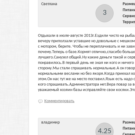
Светлана
Разм
Пита
3
Серв
Терри
Отдыхали в июле-августе 2013г.Ездили чисто на рыба
вечеру приползали уставшие но довольные с мешком
с мотором, берите. Чтобы не переплачивать и ни зави
почему.Теперь о базе.Кормят отлично,спасибо боль
лучшего.Санузел общий.Ну какие деньги такой и сер
понравилось.В первый день не зная ни кого и ничего
сторону.Мы стали спрашивать нормальные.А он говори
нормальными веслами но без якоря.Когда приехал хо
этом.Он нас тут же на место поставил.Язык есть надо
кого спрашивать.Администратора нет.Вера повар за в
уважаемый хозяин базы исправляйте свои косяки.Это
Комментировать
владимир
Разм
Пита
4.25
Серв