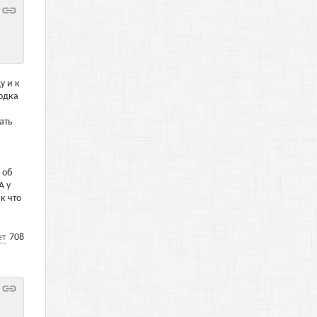
у и к
одка
ать
 об
А у
к что
ет
708