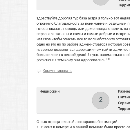
Терри
здраствуйте дорогая тур база астра я только вот нед
огромную благодарность за понимание и радушный пр
готовы оказать помощь или даже иногда ответить на н
персонала татьяны и светы и самые добрые и искри
нет слов чтобы описать всё то волшебство что готовят
одно но это но по работе адменистратора которая со
наверное дозвониться дерекции чем найти админест
больше лезит в несвоё дело!!! пусть занемаеться своё
розчснения тем кому они адресовались !!!
Комментировать
Чеширский
Разм
Пита
2
Серв
Терри
Отзыв отрицательный, постараюсь без эмоций.
1. У меня в номере и в ванной комнате были просто 