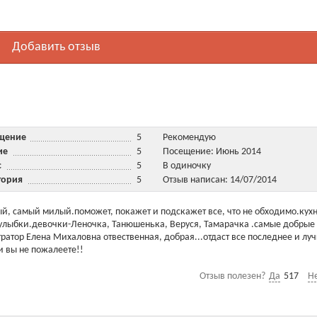
Добавить отзыв
ещение
5
Рекомендую
ние
5
Посещение: Июнь 2014
ис
5
В одиночку
тория
5
Отзыв написан: 14/07/2014
й, самый милый.поможет, покажет и подскажет все, что не обходимо.кух
 улыбки.девочки-Леночка, Танюшенька, Веруся, Тамарачка .самые добрые
атор Елена Михаловна отвественная, добрая...отдаст все последнее и лу
и вы не пожалеете!!
Отзыв полезен?
Да
517
Н