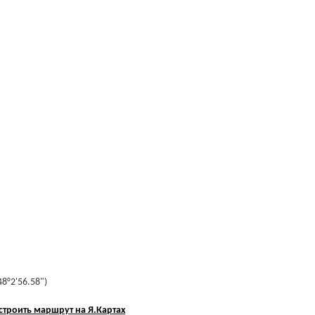
48°2'56.58")
строить маршрут на Я.Картах