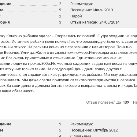
ещение
2
Рекомендую
ние
5
Посещение: Июль 2013
ис
2
Парой
тория
3
Отзыв написан: 24/03/2014
лку.Конечно рыбалка удалась.Оторвались по полной. С утра уходили на вод
 рыбы.Истинные рыбаки меня поймут.Так что рекомендую.Если есть своя л
сеть ни от кого.На раскаты конечно с егерем или с навигатором.Понятно
шое Верочке.Умница.Жили в двухместном номере.Интерьеры оставляют жел
вис.Все очень приветливые и отзывчивые.Единственное что мне не
 взяли лодку на прокат.300р.Их местный садовник выдал нам весла на одну
т что у них только такие.На следующий день дали лодку другую с
зяин базы стал спрашивать как устроились,как рыбалка.Мы ему рассказал
 спрашивать.Мы даже слегка припухли от такого гостеприимства и сервиса.
сех.За свои деньги должны бегать по базе и выпрашивать весла и якоря.Та
 ваша обязанность.
Отзыв полезен?
Да
489
Н
ещение
5
Рекомендую
ние
5
Посещение: Октябрь 2012
ис
4
С друзьями