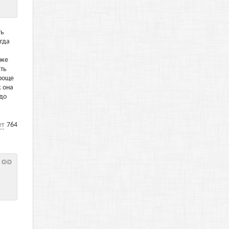
ть
гда
аже
сть
проще
 она
 до
ет
764