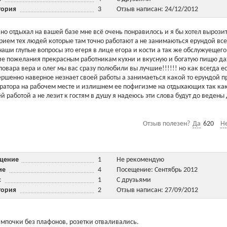
тория
3
Отзыв написан: 24/12/2012
авно отдыхал на вашей базе мне всё очень понравилось и я бы хотел вырози
ием тех людей которые там точно работают а не занимаються ерундой все
аши глупые вопросы это егеря в лице егора и кости а так же обслужуещего
ние пожелания прекрасным работникам кухни и вкусную и богатую пищю д
 повара вера и олег мы вас сразу полюбили вы лучшие!!!!!! но как всегда е
вершенно наверное незнает своей работы а занимаеться какой то ерундой 
ратора на рабочем месте и излишнем ее пофигизме на отдыхающих так как
й работой а не лезит к гостям в душу я надеюсь эти слова будут до ведены
Отзыв полезен?
Да
620
Н
ещение
1
Не рекомендую
ние
4
Посещение: Сентябрь 2012
ис
1
С друзьями
тория
2
Отзыв написан: 27/09/2012
лампочки без плафонов, розетки отваливались.