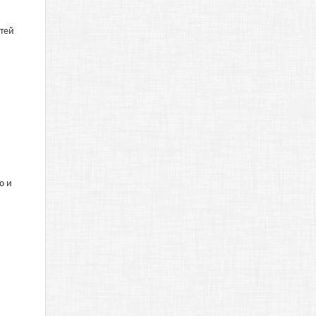
стей
ю и