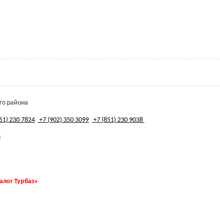
го района
51) 230 7824
+7 (902) 350 3099
+7 (851) 230 9038
u
талог Турбаз»