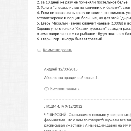
2. за 10 дней не разу не поменяли постельное белье
3. Услуги "специалистов по копчению и балыку", сто
4. Если не заказывать сразу питание - то стоимость 
готовят хорошо и порции большие, но для этой "дыры
5. Егерь Михалыч - вечно клянчит чаевые (1000р) и в
Хорошо у него только "Сказки туристам" выходит расск
о чем говорили с ним на рыбалке - будет знать вся баз
6. Егерь Егор - иногда бывает трезвый
Комментировать
Андрей
12/03/2015
Абсолютно правдивый отзыв!!!
Комментировать
ЛЮДМИЛА
9/12/2012
ЧЕШИРСКИЙ! Оказывается сколько у вас разных 
фамилиями.Это о чем-то говорит!Неужели все та
расписывая ужастики? А мы ездим давно на эту т
мне вас жаль......