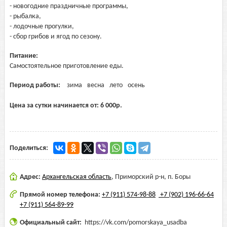
- новогодние праздничные программы,
- рыбалка,
- лодочные прогулки,
- сбор грибов и ягод по сезону.
Питание:
Самостоятельное приготовление еды.
Период работы:
зима
весна
лето
осень
Цена за сутки начинается от:
6 000
р.
Поделиться:
Адрес:
Архангельская область
,
Приморский р-н, п. Боры
Прямой номер телефона:
+7 (911) 574-98-88
+7 (902) 196-66-64
+7 (911) 564-89-99
Официальный сайт:
https://vk.com/pomorskaya_usadba