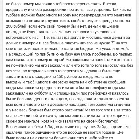
не было, номер мы взяли чтоб просто переночевать. Внесли
предоплату и снова расспросили про цены, все устроило. Так как на
турбазе должно было много народу нас предупредили что мангалов
возможно и не хватит, лучше взять свой, к тому же аренда мангала
200 рублей, если есть свой почему бы и нет, деньги лишними
никогда не будут, так же я сама лично спросила у человека
встречавшего нас : "Т.е. мы завтра доплатим оставшиеся деньги за
домик с номером и все больше платить ничего не нужно ?" на что
мне ответили положительно, рассчитав бюджет мы уехали домой.
На следующий по прибытию на базу начались проблемы. Во первых
нам сказали что номер который мы заказывали занят, там кто то что
не пометил что мы его заказали или что то типо того мы остались без
ночлега, во вторых с какого то перепуга мы должны были еще
заплатить его с каждого по 150 рублей за вход, мол это по
выходным так ! Какого интересно черта нам об этом не сообщили
когда мы вносили предоплату или хотя бы по телефону когда мы
заказывали на субботу или спрашивали про прейскурант казалось
бы не большие деньги с каждого, но когда платит один человек за
всю компанию это таки довольно накладно!Тем более мы студенты
и у нас весь бюджет был строго рассчитан!Мало того что из за этого
мы не смогли пойти в сауну, так мы еще платили за то что жарим на
своем же мангале, хотя нам сказали что на своем бесплатно!
Вспоминаю аж бесит! Ладно дальше еще лучше. Зайдя в домик мы
ошалели, такое ощущение что он вообще не моется годами...Ре
было воды и нам сказали берите канистру и набирайте со