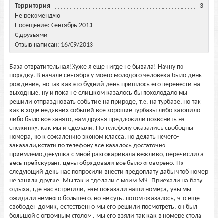
Территория
3
Не рекомендую
Посещение: Сентябрь 2013
С друзьями
Отзыв написан: 16/09/2013
База отвратительная!Хуже я еще нигде не бывала! Начну по
порядку. В начале сентября у моего молодого человека было день
рождение, но так как это будний день пришлось его перенести на
выходные, ну и пока не слишком казалось бы похолодало мы
решили отпраздновать событие на природе, т.е. на турбазе, но так
как в ходе недавних событий все хорошие турбазы либо затопило
либо было все занято, нам друзья предложили позвонить на
снежинку, как мы и сделали. По телефону оказались свободны
номера, но к сожалению эконом класса, но делать нечего-
заказали,кстати по телефону все казалось достаточно
приемлемо,девушка с мной разговаривала вежливо, перечислила
весь прейскурант, цены обрадовали все было оговорено. На
следующий день нас попросили внести предоплату дабы чтоб номер
не заняли другие. Мы так и сделали с моим МЧ. Приехали на базу
отдыха, где нас встретили, нам показали наши номера, увы мы
ожидали немного большего, но не суть, потом оказалось, что еще
свободен домик, естественно мы его решили посмотреть, он был
большой с огромным столом , мы его взяли так как в номере стола