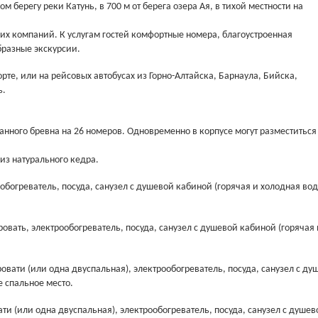
 берегу реки Катунь, в 700 м от берега озера Ая, в тихой местности на
их компаний. К услугам гостей комфортные номера, благоустроенная
бразные экскурсии.
рте, или на рейсовых автобусах из Горно-Алтайска, Барнаула, Бийска,
ь.
анного бревна на 26 номеров. Одновременно в корпусе могут разместиться
из натурального кедра.
богреватель, посуда, санузел с душевой кабиной (горячая и холодная вода
овать, электрообогреватель, посуда, санузел с душевой кабиной (горячая 
овати (или одна двуспальная), электрообогреватель, посуда, санузел с ду
е спальное место.
ти (или одна двуспальная), электрообогреватель, посуда, санузел с душев