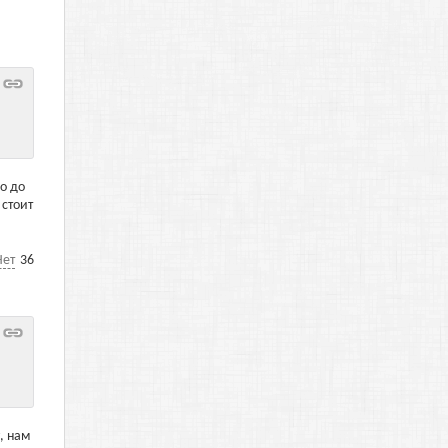
о до
 стоит
Нет
36
, нам