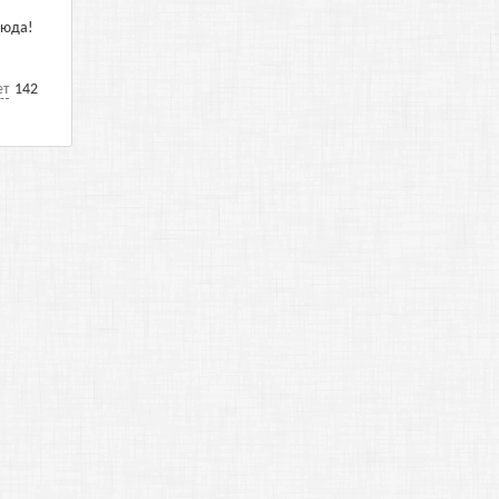
сюда!
ет
142