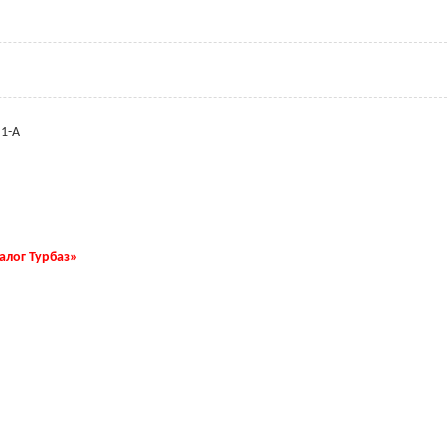
 1-А
талог Турбаз»