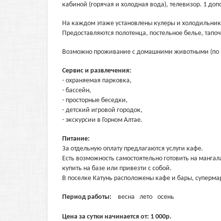
кабиной (горячая и холодная вода), телевизор. 1 до
На каждом этаже установлены кулеры и холодильник
Предоставляются полотенца, постельное белье, тапоч
Возможно проживание с домашними животными (по 
Сервис и развлечения:
- охраняемая парковка,
- бассейн,
- просторные беседки,
- детский игровой городок,
- экскурсии в Горном Алтае.
Питание:
За отдельную оплату предлагаются услуги кафе.
Есть возможность самостоятельно готовить на манга
купить на базе или привезти с собой.
В поселке Катунь расположены кафе и бары, суперма
Период работы:
весна
лето
осень
Цена за сутки начинается от:
1 000
р.