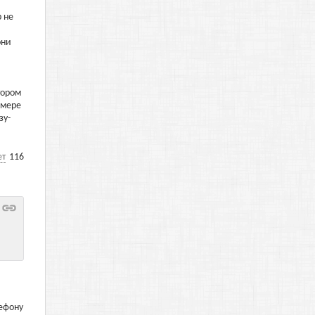
р не
они
тором
омере
зу-
ет
116
лефону