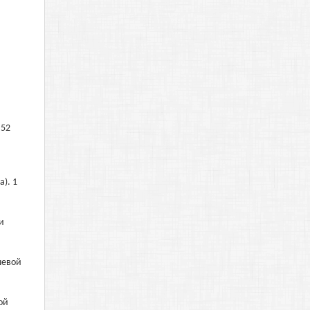
 52
). 1
и
шевой
ой