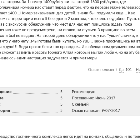
на втором. За 1 номер 1400руб/сутки, за второй 1600 руб/сутки, где
 оплачивая номера нас ставят перед фактом, что на первом этаже телевизо
ботает 1400...Номер заказывали для детей, знали бы, подумали еще... Как
ом на территории всего 5 беседок и 2 мангала, что очень неудобно! Пусть 
в с экскурсии обнаружили что мест для нас нет, пришлось ждать пока
алению тоже не предусмотрено, ни столов,ни стульев.В принципе во всем
хотя бы) не выдают.На второй день обнаружили что у нас "ушли"спички, к
что у него нету..Мы готовы были купить, но УВЫ..Также проснувшись на в
имал душ!!! Вода просто бежит по проводке...И в обещанном двухместном н
е сможет затмить красоты Горного Алтая который мы так любим,но на эту ба
, надеюсь администрация задумается и примет меры
Отзыв полезен?
Да
101
Н
ещение
5
Рекомендую
ние
5
Посещение: Июнь 2017
ис
5
С семьёй
тория
5
Отзыв написан: 9/07/2017
оводство гостиничного комплекса легко идёт на контакт, общались и по те