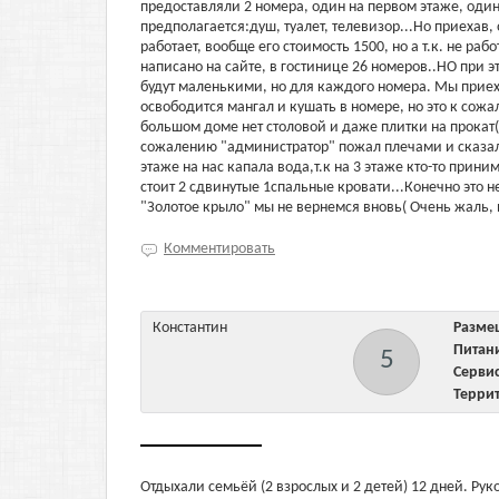
предоставляли 2 номера, один на первом этаже, один 
предполагается:душ, туалет, телевизор...Но приехав,
работает, вообще его стоимость 1500, но а т.к. не ра
написано на сайте, в гостинице 26 номеров..НО при эт
будут маленькими, но для каждого номера. Мы приеха
освободится мангал и кушать в номере, но это к сож
большом доме нет столовой и даже плитки на прокат(
сожалению "администратор" пожал плечами и сказал 
этаже на нас капала вода,т.к на 3 этаже кто-то прин
стоит 2 сдвинутые 1спальные кровати...Конечно это н
"Золотое крыло" мы не вернемся вновь( Очень жаль
Комментировать
Константин
Разм
Пита
5
Серв
Терри
Отдыхали семьёй (2 взрослых и 2 детей) 12 дней. Рук