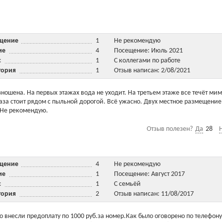
ещение
1
Не рекомендую
ние
4
Посещение: Июль 2021
ис
1
С коллегами по работе
тория
1
Отзыв написан: 2/08/2021
зношена. На первых этажах вода не уходит. На третьем этаже все течёт мим
База стоит рядом с пыльной дорогой. Всё ужасно. Двух местное размещение
. Не рекомендую.
Отзыв полезен?
Да
28
ещение
4
Не рекомендую
ние
1
Посещение: Август 2017
ис
1
С семьёй
тория
2
Отзыв написан: 11/08/2017
о внесли предоплату по 1000 руб.за номер.Как было оговорено по телефону