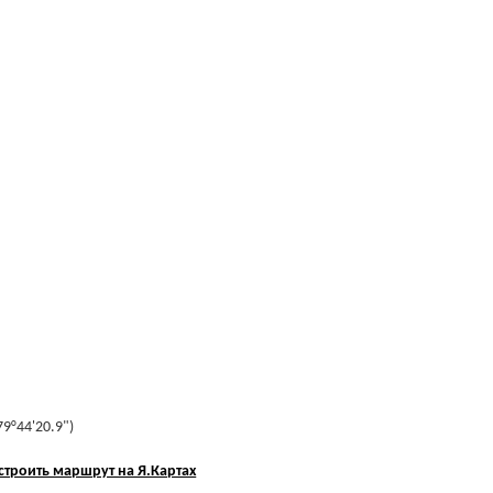
79°44'20.9")
строить маршрут на Я.Картах