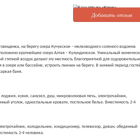
Добавить отзыв
говещенка, на берегу озера Кучукское – мелководного соленого водоема
асположено крупнейшее озеро Алтая – Кулундинское. Уникальный химичес
ый степной воздух делают эту местность благоприятной для оздоровительн
 в озере или бассейне, устроить пикник на берегу. В зимний период госте
жаркая баня.
лоджия, кухня, санузел, душ, микроволновая печь, электрочайник,
нный уголок, односпальные кровати, постельное белье. Вместимость 2-4
электрочайник, холодильник, кондиционер, телевизор, диван, обеденный
естимость 2-4 человека.