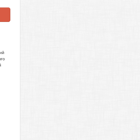
кий
ого
й