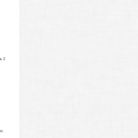
ь 2
ю.