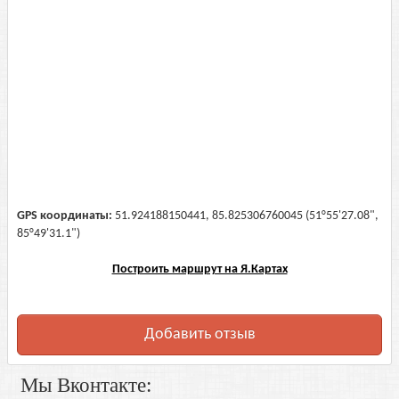
GPS координаты:
51.924188150441, 85.825306760045 (51°55'27.08",
85°49'31.1")
Построить маршрут на Я.Картах
Добавить отзыв
Мы Вконтакте: