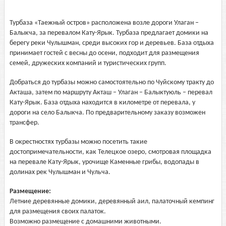
Турбаза «Таежный остров» расположена возле дороги Улаган –
Балыкча, за перевалом Кату-Ярык. Турбаза предлагает домики на
берегу реки Чулышман, среди высоких гор и деревьев. База отдыха
принимает гостей с весны до осени, подходит для размещения
семей, дружеских компаний и туристических групп.
Добраться до турбазы можно самостоятельно по Чуйскому тракту до
Акташа, затем по маршруту Акташ – Улаган – Балыктуюль – перевал
Кату-Ярык. База отдыха находится в километре от перевала, у
дороги на село Балыкча. По предварительному заказу возможен
трансфер.
В окрестностях турбазы можно посетить такие
достопримечательности, как Телецкое озеро, смотровая площадка
на перевале Кату-Ярык, урочище Каменные грибы, водопады в
долинах рек Чулышман и Чульча.
Размещение:
Летние деревянные домики, деревянный аил, палаточный кемпинг
для размещения своих палаток.
Возможно размещение с домашними животными.