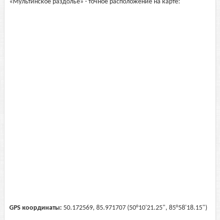
«Мультинское раздолье» - точное расположение на карте:
GPS координаты:
50.172569, 85.971707 (50°10'21.25", 85°58'18.15")