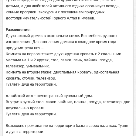
Турбаза предлагает отдых для дружеских компаний, семей с
детьми, а для любителей активного отдыха организует походы,
конные прогулки, экскурсии с посещением природных
достопримечательностей Горного Алтая и музеев.
Размещение:
Двухэтажный домик в охотничьем стиле. Вся мебель ручного
изготовления. Для отопления домика в холодное время года
предусмотрена печь.
Комната на первом этаже: двухъярусная кровать с 2-спальными
местами на 1 и 2 ярусах, стол, лавки, печь, чайник, посуда,
телевизор, умывальник.
Комната на втором этаже: двуспальная кровать, односпальная
кровать, столик, телевизор.
Туалет и душ на территории.
Алтайский аил – шестигранный купольный дом.
Внутри: круглый стол, лавки, чайник, плитка, посуда, телевизор, две
двуспальных кровати.
Туалет и душ на территории.
Возможно проживание на территории базы в своих палатках. Туалет
и душ на территории.