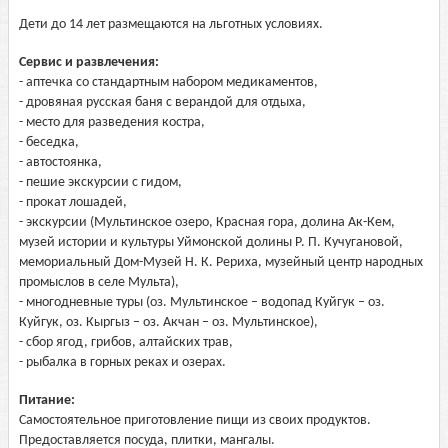
Дети до 14 лет размещаются на льготных условиях.
Сервис и развлечения:
- аптечка со стандартным набором медикаментов,
- дровяная русская баня с верандой для отдыха,
- место для разведения костра,
- беседка,
- автостоянка,
- пешие экскурсии с гидом,
- прокат лошадей,
- экскурсии (Мультинское озеро, Красная гора, долина Ак-Кем,
музей истории и культуры Уймонской долины Р. П. Кучугановой,
мемориальный Дом-Музей Н. К. Рериха, музейный центр народных
промыслов в селе Мульта),
- многодневные туры (оз. Мультинское – водопад Куйгук – оз.
Куйгук, оз. Кыргыз – оз. Акчан – оз. Мультинское),
- сбор ягод, грибов, алтайских трав,
- рыбалка в горных реках и озерах.
Питание:
Самостоятельное приготовление пищи из своих продуктов.
Предоставляется посуда, плитки, мангалы.