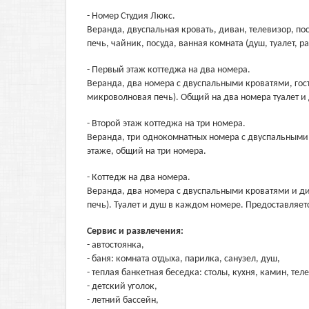
- Номер Студия Люкс.
Веранда, двуспальная кровать, диван, телевизор, по
печь, чайник, посуда, ванная комната (душ, туалет, р
- Первый этаж коттеджа на два номера.
Веранда, два номера с двуспальными кроватями, гост
микроволновая печь). Общий на два номера туалет и 
- Второй этаж коттеджа на три номера.
Веранда, три однокомнатных номера с двуспальными к
этаже, общий на три номера.
- Коттедж на два номера.
Веранда, два номера с двуспальными кроватями и ди
печь). Туалет и душ в каждом номере. Предоставляет
Сервис и развлечения:
- автостоянка,
- баня: комната отдыха, парилка, санузел, душ,
- теплая банкетная беседка: столы, кухня, камин, тел
- детский уголок,
- летний бассейн,