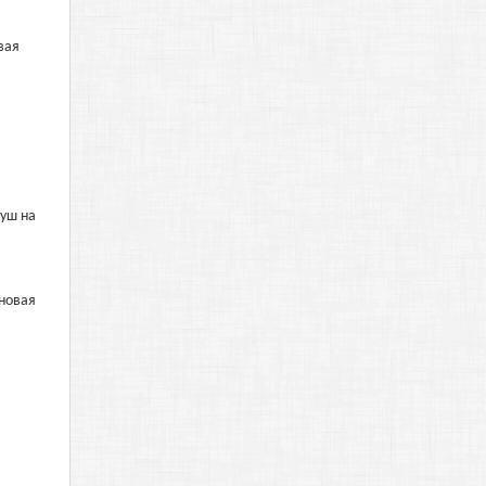
вая
душ на
лновая