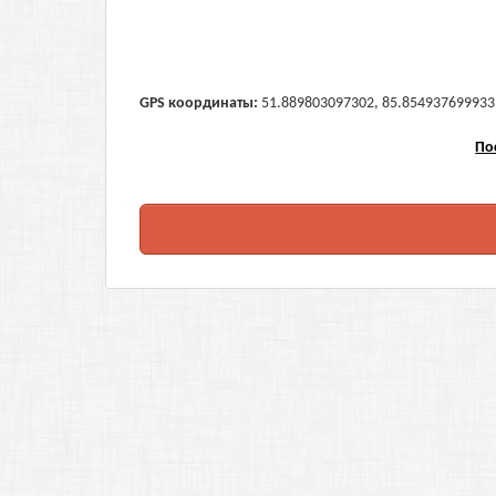
GPS координаты:
51.889803097302, 85.854937699933 (
По