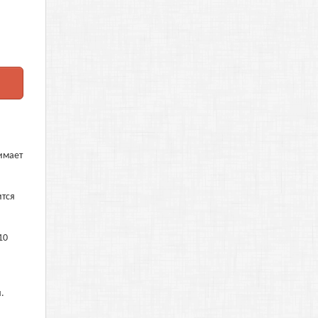
нимает
ится
10
.