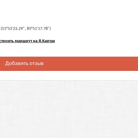
51°53'23.29", 85°51'17.78")
строить маршрут на Я.Картах
Добавить отзыв