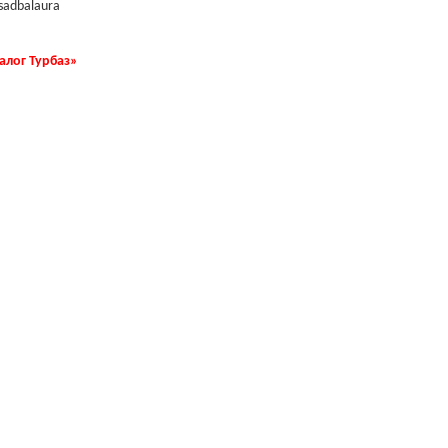
sadbalaura
талог Турбаз»