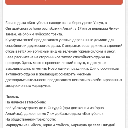
База отдыха «Коктубель» находится на берегу реки Урсул, в
Онгудайском районе республики Алтай, в 17 км от перевала Чике-
Таман, на 646 км Чуйского тракта.
К услугам гостей предлагаются уютные деревянные домики для
семейного и дружеского отдыха. С открытых веранд жилых строений
открывается живописный вид на зеленые горные склоны и реку.
База рассчитана на сторонников тихого спокойного отдыха на
природе. Здесь можно провести летний отпуск, отдохнуть в
выходные дни, отметить Новогодние праздники. Для сторонников
активного отдыха и желающих осмотреть местные
достопримечательности предлагаются несколько комбинированных
экскурсионных маршрутов.
Проезд.
На личном автомобиле:
по Чуйскому тракту до с. Онгудай (при движении из Горно-
Алтайска), далее прямо 7 км до базы отдыха «Коктубель».
На общественном транспорте:
маршруты из Бийска, Горно-Алтайска, Барнаула до села Онгудай.