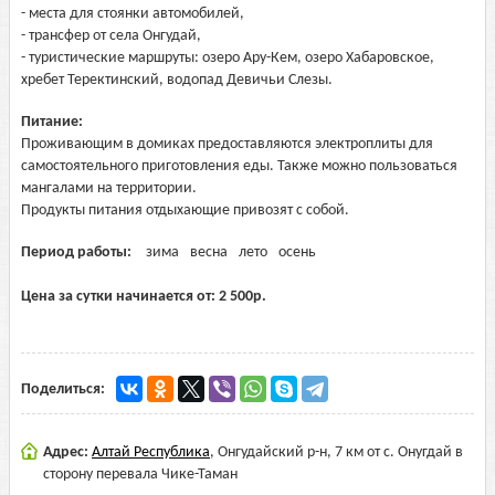
- места для стоянки автомобилей,
- трансфер от села Онгудай,
- туристические маршруты: озеро Ару-Кем, озеро Хабаровское,
хребет Теректинский, водопад Девичьи Слезы.
Питание:
Проживающим в домиках предоставляются электроплиты для
самостоятельного приготовления еды. Также можно пользоваться
мангалами на территории.
Продукты питания отдыхающие привозят с собой.
Период работы:
зима
весна
лето
осень
Цена за сутки начинается от:
2 500
р.
Поделиться:
Адрес:
Алтай Республика
,
Онгудайский р-н, 7 км от с. Онугдай в
сторону перевала Чике-Таман