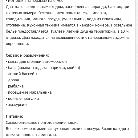
- Коттедж «Панорама» на 6 мест.
Два этажа с отдельным входом, застекленная веранда, балкон, три
гостевых номера, беседка, электроплита, мультиварка,
холодильник, мангал, посуда, умывальник, вода из скважины,
отопление. Кухонная техника имеется в каждом номере. Постельное
белье предоставляется. Туалет и летний душ на территории, в 10 м
от дома. Дом находится на возвышенности с панорамным видом на
окрестности.
Сервис и развлечения:
- места для стоянки автомобилей
- баня (комната отдыха, парилка, мойка)
- летний бассейн
- дрова
- рыбалка
- посещение маральника
- конные прогулки
- экскурсии
Питание:
Самостоятельное приготовление пищи.
Во всех номерах имеется кухонная техника, посуда. Возле каждого
дома установлены мангалы.