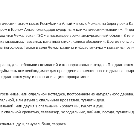
гически чистом месте Республики Алтай – в селе Чемал, на берегу реки Ка
ром в Горном Алтае, благодаря курортным климатическим условиям. Рядо
аходится Чемальская ГЭС – в настоящее время экскурсионный объект. В теп
 катамаранах, тарзанка, канатный спуск, колесо обозрения. Другие популя
а Богослова. Также в селе Чемал развита инфраструктура – магазины, рын
зраста, для небольших компаний и корпоративных выездов. Предлагаются
ьбы есть все необходимое для проведения качественного отдыха на прир
предлагаются услуги по организации корпоративов.
гостинице, или отдельном коттедже, построенном из натурального дерева
спальной, или двумя 1-спальными кроватями, туалет и душ.
спальной, или двумя 1-спальными кроватями, туалет и душ.
2-спальной кроватью, телевизор, холодильник, чайник, посуда, туалет и 
спальня, душ, санузел, баня, терраса.