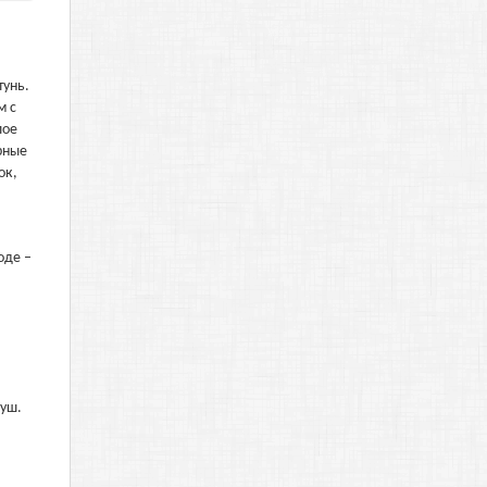
тунь.
м с
лое
рные
ок,
оде –
.
душ.