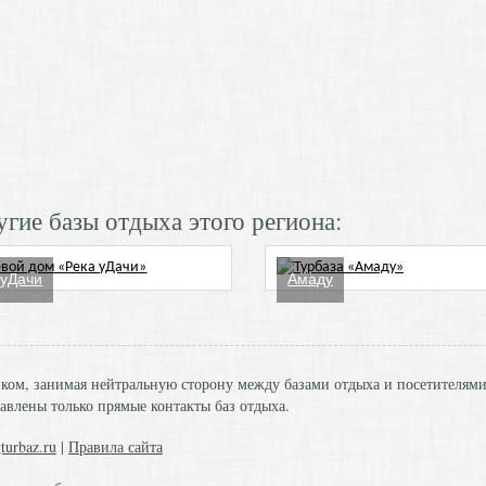
гие базы отдыха этого региона:
 уДачи
Амаду
ником, занимая нейтральную сторону между базами отдыха и посетителям
авлены только прямые контакты баз отдыха.
turbaz.ru
|
Правила сайта