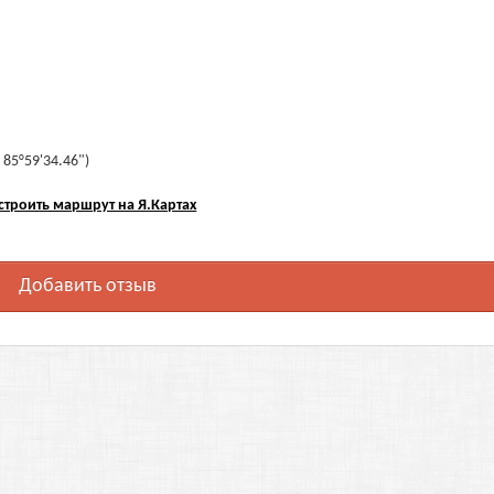
 85°59'34.46")
строить маршрут на Я.Картах
Добавить отзыв