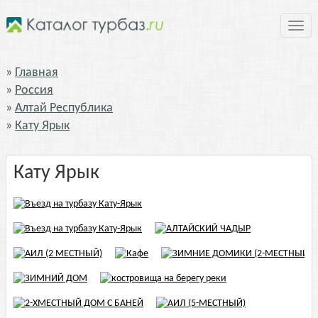
Нави
Главная
Россия
Алтай Республика
Кату Ярык
Кату Ярык