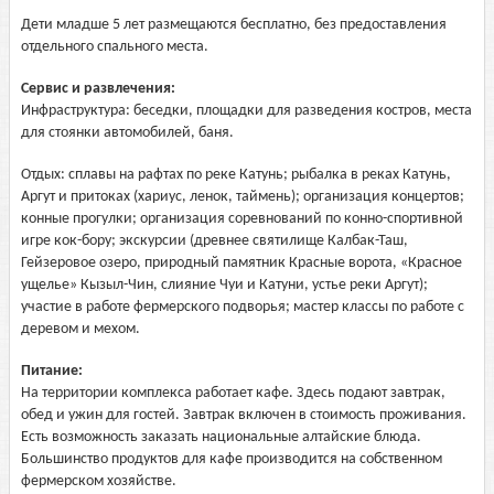
Дети младше 5 лет размещаются бесплатно, без предоставления
отдельного спального места.
Сервис и развлечения:
Инфраструктура: беседки, площадки для разведения костров, места
для стоянки автомобилей, баня.
Отдых: сплавы на рафтах по реке Катунь; рыбалка в реках Катунь,
Аргут и притоках (хариус, ленок, таймень); организация концертов;
конные прогулки; организация соревнований по конно-спортивной
игре кок-бору; экскурсии (древнее святилище Калбак-Таш,
Гейзеровое озеро, природный памятник Красные ворота, «Красное
ущелье» Кызыл-Чин, слияние Чуи и Катуни, устье реки Аргут);
участие в работе фермерского подворья; мастер классы по работе с
деревом и мехом.
Питание:
На территории комплекса работает кафе. Здесь подают завтрак,
обед и ужин для гостей. Завтрак включен в стоимость проживания.
Есть возможность заказать национальные алтайские блюда.
Большинство продуктов для кафе производится на собственном
фермерском хозяйстве.