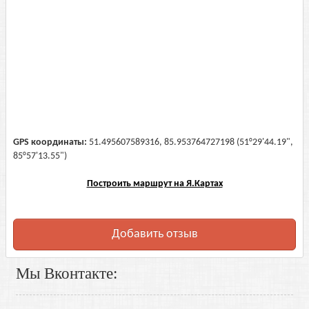
GPS координаты:
51.495607589316, 85.953764727198 (51°29'44.19",
85°57'13.55")
Построить маршрут на Я.Картах
Добавить отзыв
Мы Вконтакте: