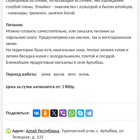
Серебряный Источник, Исчезающий источник, месторождение
голубой глины, ЭтноАил – знакомство с культурой и бытом алтайцев,
- семинары, тренинги, занятия йогой.
Питание:
Можно готовить самостоятельно, или заказать питание за
отдельную плату. Предусмотрено как мясное, так и вегетарианское
меню.
На территории базы есть мангальная зона, теплая зимняя кухня и
летняя беседка-кухня с холодильником, плитой и посудой.
Ближайшие продуктовые магазины в селе Артыбаш.
Период работы:
зима
весна
лето
осень
Цена за сутки начинается от:
1 800
р.
Поделиться:
Адрес:
Алтай Республика
,
Турочакский р-он, с. Артыбаш, ул.
Телецкая, д. 133